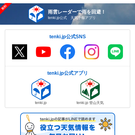
雨雲レーダーで雨を回避！
tenki.jp公式 天気予報アプリ
tenki.jp公式SNS
tenki.jp公式アプリ
tenki.jp
tenki.jp 登山天気