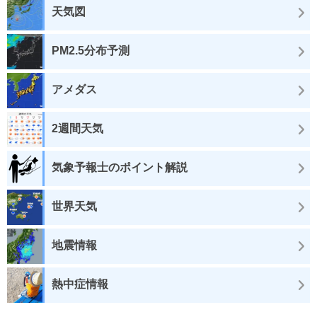
天気図
PM2.5分布予測
アメダス
2週間天気
気象予報士のポイント解説
世界天気
地震情報
熱中症情報