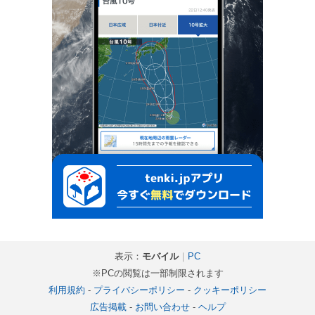
表示：
モバイル
｜
PC
※PCの閲覧は一部制限されます
利用規約
-
プライバシーポリシー
-
クッキーポリシー
広告掲載
-
お問い合わせ
-
ヘルプ