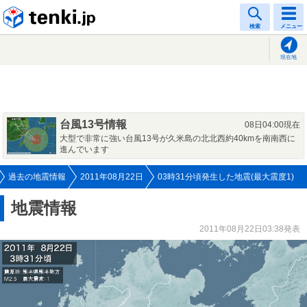
tenki.jp
検索
メニュー
現在地
台風13号情報
08日04:00現在
大型で非常に強い台風13号が久米島の北北西約40kmを南南西に
進んでいます
過去の地震情報
2011年08月22日
03時31分頃発生した地震(最大震度1)
地震情報
2011年08月22日03:38発表