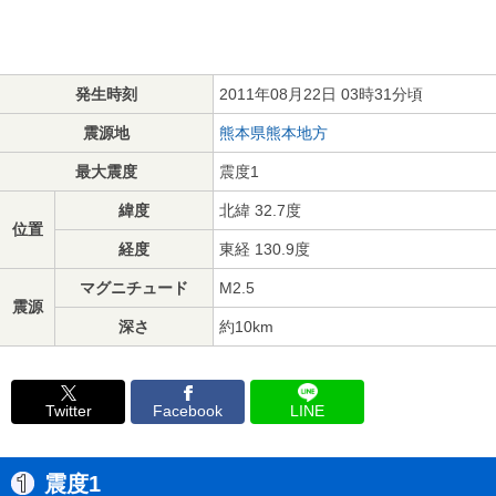
発生時刻
2011年08月22日 03時31分頃
震源地
熊本県熊本地方
最大震度
震度1
緯度
北緯 32.7度
位置
経度
東経 130.9度
マグニチュード
M2.5
震源
深さ
約10km
Twitter
Facebook
LINE
震度1