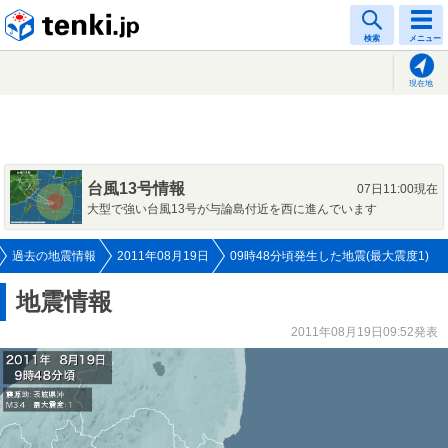
tenki.jp
検索
メニュー
現在地
台風13号情報
07日11:00現在
大型で強い台風13号が与論島付近を西に進んでいます
過去の地震情報
2011年08月19日
09時48分頃発生した地震(最大震度1)
地震情報
2011年08月19日09:52発表