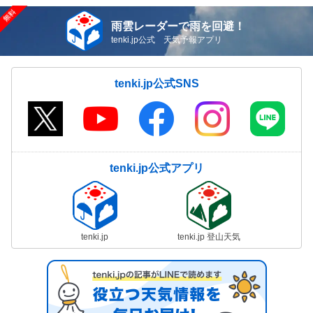
雨雲レーダーで雨を回避！
tenki.jp公式 天気予報アプリ
tenki.jp公式SNS
tenki.jp公式アプリ
tenki.jp
tenki.jp 登山天気