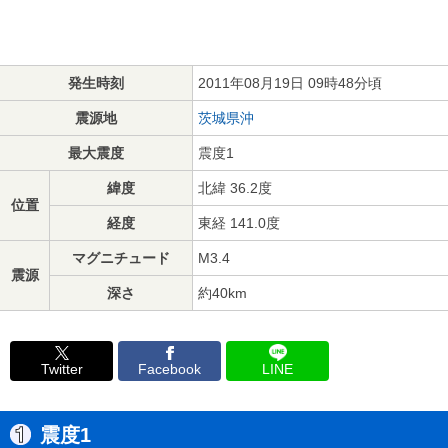
発生時刻
2011年08月19日 09時48分頃
震源地
茨城県沖
最大震度
震度1
緯度
北緯 36.2度
位置
経度
東経 141.0度
マグニチュード
M3.4
震源
深さ
約40km
Twitter
Facebook
LINE
震度1