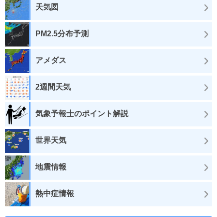
天気図
PM2.5分布予測
アメダス
2週間天気
気象予報士のポイント解説
世界天気
地震情報
熱中症情報