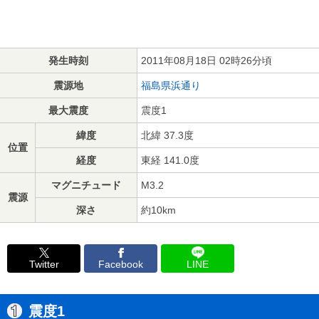
発生時刻
2011年08月18日 02時26分頃
震源地
福島県浜通り
最大震度
震度1
緯度
北緯 37.3度
位置
経度
東経 141.0度
マグニチュード
M3.2
震源
深さ
約10km
Twitter
Facebook
LINE
震度1