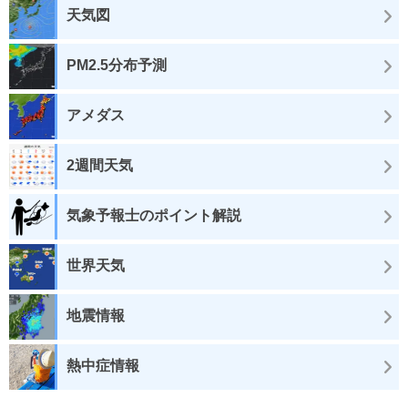
天気図
PM2.5分布予測
アメダス
2週間天気
気象予報士のポイント解説
世界天気
地震情報
熱中症情報