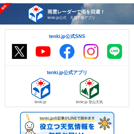
雨雲レーダーで雨を回避！
tenki.jp公式 天気予報アプリ
tenki.jp公式SNS
tenki.jp公式アプリ
tenki.jp
tenki.jp 登山天気