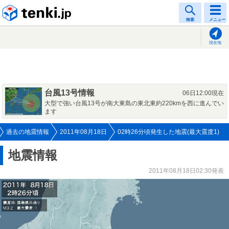
tenki.jp
検索
メニュー
現在地
台風13号情報
06日12:00現在
大型で強い台風13号が南大東島の東北東約220kmを西に進んでい
ます
過去の地震情報
2011年08月18日
02時26分頃発生した地震(最大震度1)
地震情報
2011年08月18日02:30発表