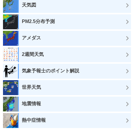
天気図
PM2.5分布予測
アメダス
2週間天気
気象予報士のポイント解説
世界天気
地震情報
熱中症情報