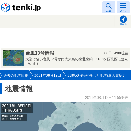
tenki.jp
検索
メニュー
現在地
台風13号情報
06日14:00現在
大型で強い台風13号が南大東島の東北東約190kmを西北西に進ん
でいます
過去の地震情報
2011年08月12日
11時50分頃発生した地震(最大震度1)
地震情報
2011年08月12日11:55発表