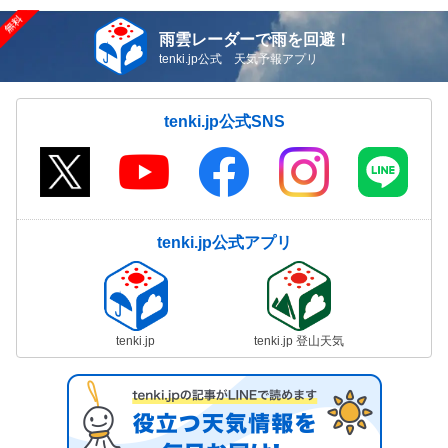
雨雲レーダーで雨を回避！
tenki.jp公式 天気予報アプリ
tenki.jp公式SNS
tenki.jp公式アプリ
tenki.jp
tenki.jp 登山天気