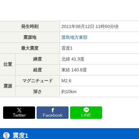
発生時刻
2011年08月12日 11時50分頃
震源地
渡島地方東部
最大震度
震度1
緯度
北緯 41.9度
位置
経度
東経 140.8度
マグニチュード
M2.6
震源
深さ
約10km
Twitter
Facebook
LINE
震度1