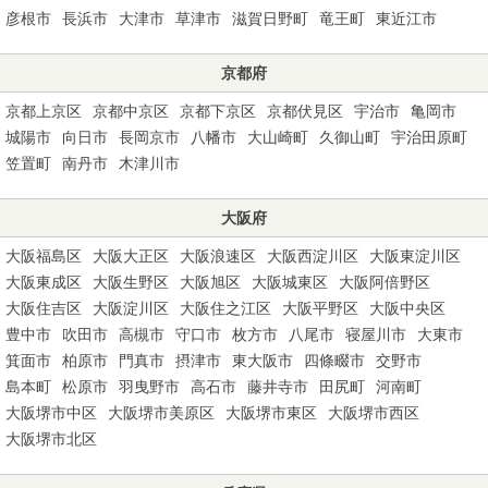
彦根市
長浜市
大津市
草津市
滋賀日野町
竜王町
東近江市
京都府
京都上京区
京都中京区
京都下京区
京都伏見区
宇治市
亀岡市
城陽市
向日市
長岡京市
八幡市
大山崎町
久御山町
宇治田原町
笠置町
南丹市
木津川市
大阪府
大阪福島区
大阪大正区
大阪浪速区
大阪西淀川区
大阪東淀川区
大阪東成区
大阪生野区
大阪旭区
大阪城東区
大阪阿倍野区
大阪住吉区
大阪淀川区
大阪住之江区
大阪平野区
大阪中央区
豊中市
吹田市
高槻市
守口市
枚方市
八尾市
寝屋川市
大東市
箕面市
柏原市
門真市
摂津市
東大阪市
四條畷市
交野市
島本町
松原市
羽曳野市
高石市
藤井寺市
田尻町
河南町
大阪堺市中区
大阪堺市美原区
大阪堺市東区
大阪堺市西区
大阪堺市北区