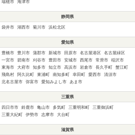
瑞穂市
海津市
静岡県
袋井市
湖西市
菊川市
浜松北区
愛知県
豊橋市
豊川市
蒲郡市
新城市
田原市
名古屋港区
名古屋緑区
一宮市
碧南市
刈谷市
豊田市
安城市
西尾市
常滑市
稲沢市
東海市
大府市
知多市
知立市
高浜市
岩倉市
長久手町
蟹江町
飛島村
阿久比町
東浦町
南知多町
幸田町
愛西市
清須市
北名古屋市
弥富市
愛知みよし市
あま市
三重県
四日市市
鈴鹿市
亀山市
多気町
三重明和町
三重御浜町
三重大紀町
伊勢市
志摩市
大台町
滋賀県