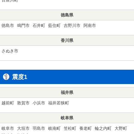
徳島県
徳島市
鳴門市
石井町
藍住町
吉野川市
阿南市
香川県
さぬき市
震度1
福井県
越前町
敦賀市
小浜市
福井若狭町
岐阜県
岐阜市
大垣市
羽島市
岐南町
笠松町
養老町
輪之内町
大野町