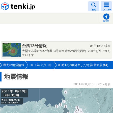
tenki.jp
検索
メニュー
現在地
台風13号情報
08日15:00現在
大型で非常に強い台風13号が久米島の西北西約170kmを西に進ん
でいます
過去の地震情報
2011年08月10日
08時13分頃発生した地震(最大震度4)
地震情報
2011年08月10日08:17発表