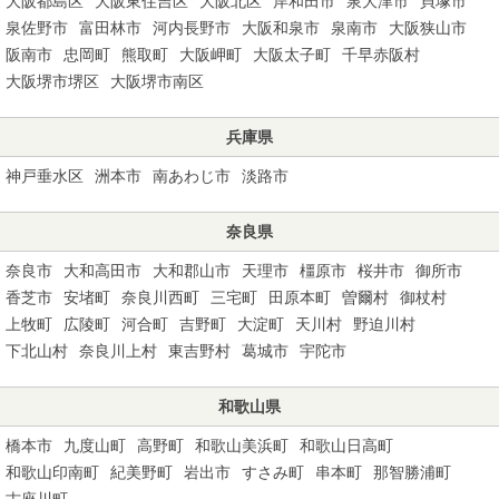
大阪都島区
大阪東住吉区
大阪北区
岸和田市
泉大津市
貝塚市
泉佐野市
富田林市
河内長野市
大阪和泉市
泉南市
大阪狭山市
阪南市
忠岡町
熊取町
大阪岬町
大阪太子町
千早赤阪村
大阪堺市堺区
大阪堺市南区
兵庫県
神戸垂水区
洲本市
南あわじ市
淡路市
奈良県
奈良市
大和高田市
大和郡山市
天理市
橿原市
桜井市
御所市
香芝市
安堵町
奈良川西町
三宅町
田原本町
曽爾村
御杖村
上牧町
広陵町
河合町
吉野町
大淀町
天川村
野迫川村
下北山村
奈良川上村
東吉野村
葛城市
宇陀市
和歌山県
橋本市
九度山町
高野町
和歌山美浜町
和歌山日高町
和歌山印南町
紀美野町
岩出市
すさみ町
串本町
那智勝浦町
古座川町