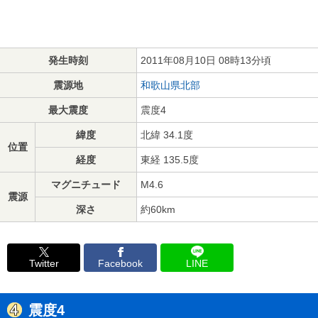
発生時刻
2011年08月10日 08時13分頃
震源地
和歌山県北部
最大震度
震度4
緯度
北緯 34.1度
位置
経度
東経 135.5度
マグニチュード
M4.6
震源
深さ
約60km
Twitter
Facebook
LINE
震度4