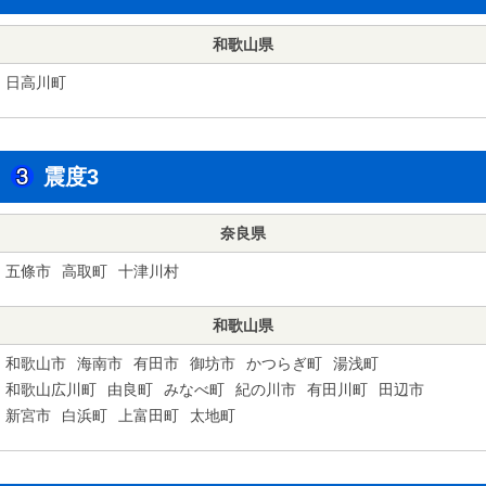
和歌山県
日高川町
震度3
奈良県
五條市
高取町
十津川村
和歌山県
和歌山市
海南市
有田市
御坊市
かつらぎ町
湯浅町
和歌山広川町
由良町
みなべ町
紀の川市
有田川町
田辺市
新宮市
白浜町
上富田町
太地町