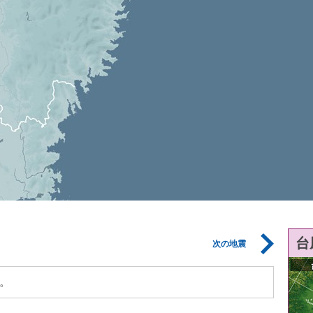
台
次の地震
。