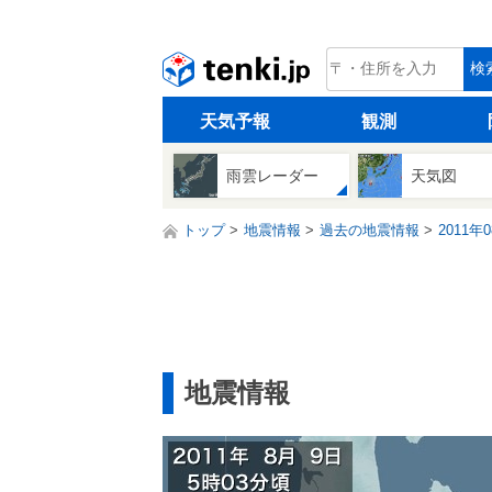
tenki.jp
検
天気予報
観測
雨雲レーダー
天気図
トップ
地震情報
過去の地震情報
2011年
地震情報