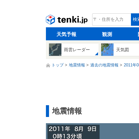
tenki.jp
検
天気予報
観測
雨雲レーダー
天気図
トップ
地震情報
過去の地震情報
2011年
地震情報