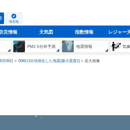
索
現在地
防災情報
天気図
指数情報
レジャー
PM2.5分布予測
地震情報
気
08月09日
00時13分頃発生した地震(最大震度2)
拡大画像