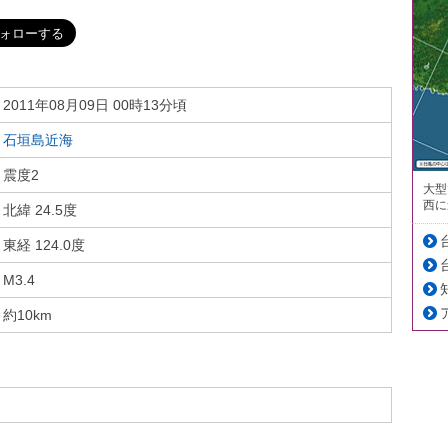
2011年08月09日 00時13分頃
石垣島近海
震度2
大型
西に
北緯 24.5度
東経 124.0度
M3.4
約10km