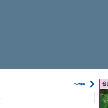
台
次の地震
。