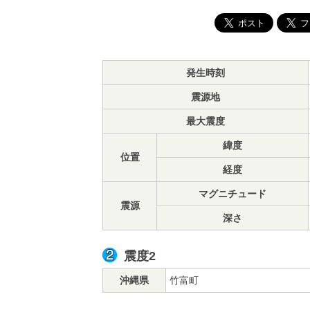
発生時刻
震源地
最大震度
緯度
位置
経度
マグニチュード
震源
深さ
震度2
沖縄県
竹富町