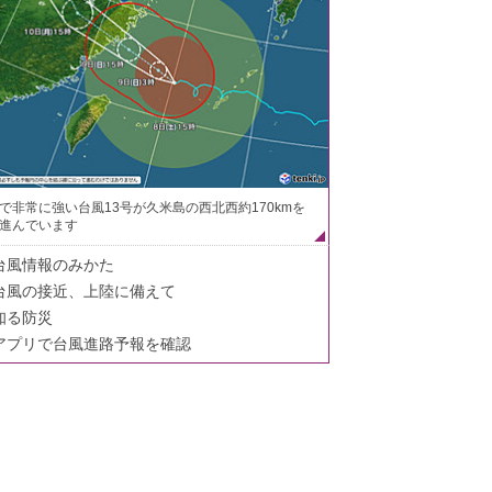
で非常に強い台風13号が久米島の西北西約170kmを
進んでいます
台風情報のみかた
台風の接近、上陸に備えて
知る防災
アプリで台風進路予報を確認