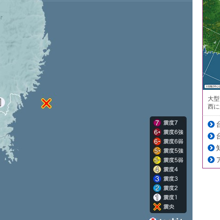
大型
西に