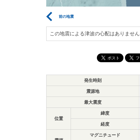
前の地震
この地震による津波の心配はありません
発生時刻
震源地
最大震度
緯度
位置
経度
マグニチュード