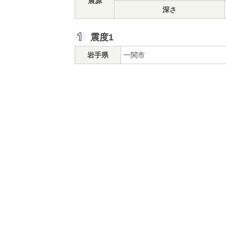
震源
深さ
震度1
岩手県
一関市