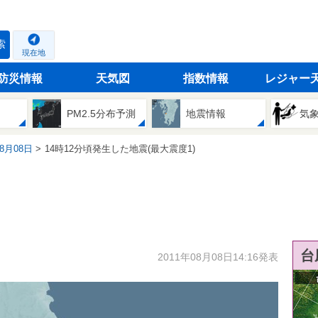
索
現在地
防災情報
天気図
指数情報
レジャー
PM2.5分布予測
地震情報
気
08月08日
14時12分頃発生した地震(最大震度1)
台
2011年08月08日14:16発表