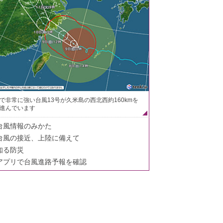
で非常に強い台風13号が久米島の西北西約160kmを
進んでいます
台風情報のみかた
台風の接近、上陸に備えて
知る防災
アプリで台風進路予報を確認