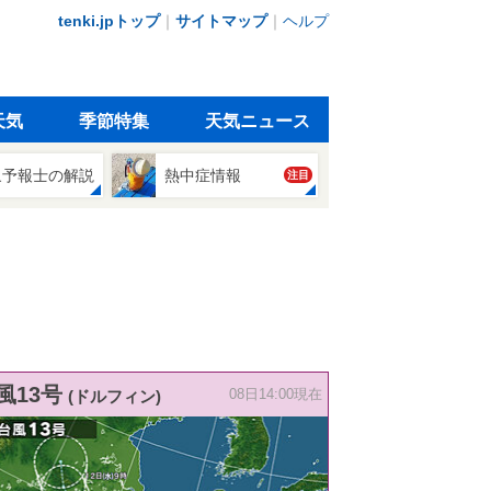
tenki.jpトップ
｜
サイトマップ
｜
ヘルプ
天気
季節特集
天気ニュース
象予報士の解説
熱中症情報
注目
風13号
(ドルフィン)
08日14:00現在