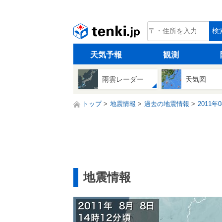
tenki.jp
検
天気予報
観測
雨雲レーダー
天気図
トップ
地震情報
過去の地震情報
2011年
地震情報