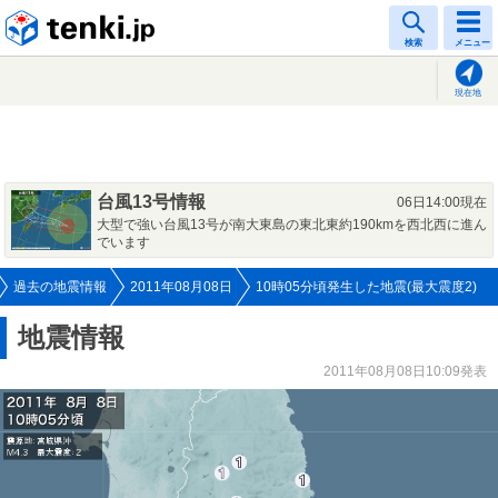
tenki.jp
検索
メニュー
現在地
台風13号情報
06日14:00現在
大型で強い台風13号が南大東島の東北東約190kmを西北西に進ん
でいます
過去の地震情報
2011年08月08日
10時05分頃発生した地震(最大震度2)
地震情報
2011年08月08日10:09発表