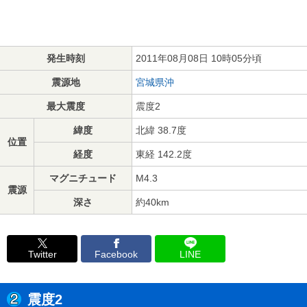
発生時刻
2011年08月08日 10時05分頃
震源地
宮城県沖
最大震度
震度2
緯度
北緯 38.7度
位置
経度
東経 142.2度
マグニチュード
M4.3
震源
深さ
約40km
Twitter
Facebook
LINE
震度2