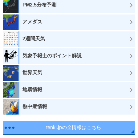
PM2.5分布予測
アメダス
2週間天気
気象予報士のポイント解説
世界天気
地震情報
熱中症情報
tenki.jpの全情報はこちら