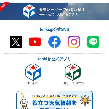
雨雲レーダーで雨を回避！
tenki.jp公式 天気予報アプリ
tenki.jp公式SNS
tenki.jp公式アプリ
tenki.jp
tenki.jp 登山天気