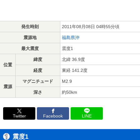
発生時刻
2011年08月08日 04時55分頃
震源地
福島県沖
最大震度
震度1
緯度
北緯 36.9度
位置
経度
東経 141.2度
マグニチュード
M2.9
震源
深さ
約50km
Twitter
Facebook
LINE
震度1