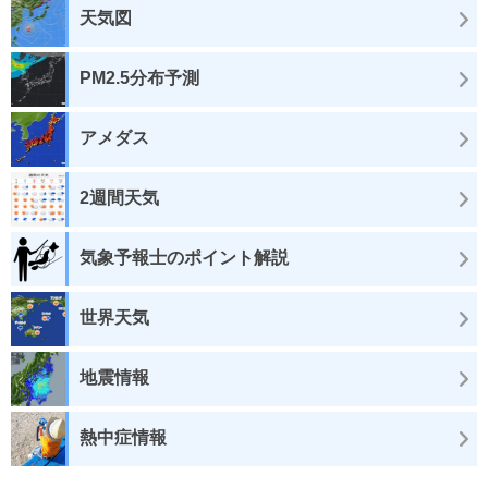
天気図
PM2.5分布予測
アメダス
2週間天気
気象予報士のポイント解説
世界天気
地震情報
熱中症情報