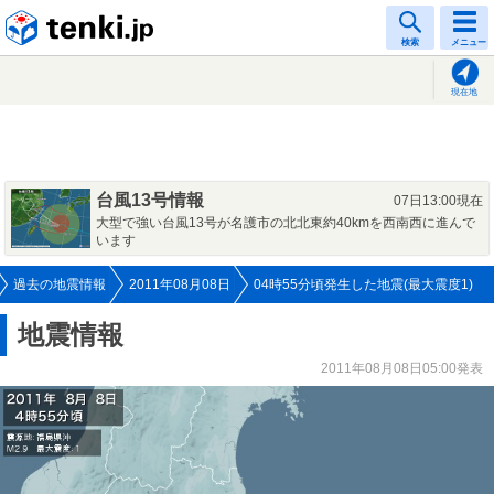
tenki.jp
検索
メニュー
現在地
台風13号情報
07日13:00現在
大型で強い台風13号が名護市の北北東約40kmを西南西に進んで
います
過去の地震情報
2011年08月08日
04時55分頃発生した地震(最大震度1)
地震情報
2011年08月08日05:00発表