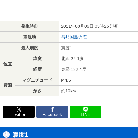
発生時刻
2011年08月06日 03時25分頃
震源地
与那国島近海
最大震度
震度1
緯度
北緯 24.1度
位置
経度
東経 122.4度
マグニチュード
M4.5
震源
深さ
約10km
Twitter
Facebook
LINE
震度1