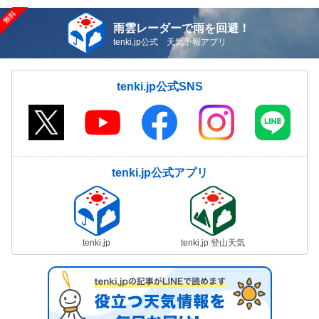
雨雲レーダーで雨を回避！
tenki.jp公式 天気予報アプリ
tenki.jp公式SNS
tenki.jp公式アプリ
tenki.jp
tenki.jp 登山天気