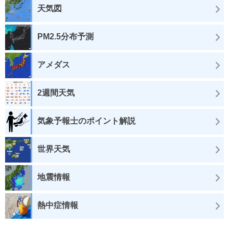
天気図
PM2.5分布予測
アメダス
2週間天気
気象予報士のポイント解説
世界天気
地震情報
熱中症情報