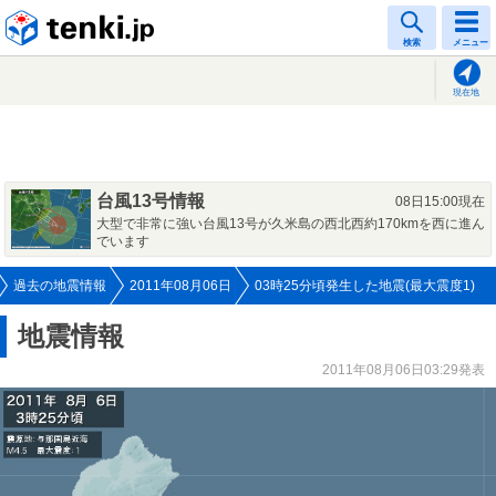
tenki.jp
検索
メニュー
現在地
台風13号情報
08日15:00現在
大型で非常に強い台風13号が久米島の西北西約170kmを西に進ん
でいます
過去の地震情報
2011年08月06日
03時25分頃発生した地震(最大震度1)
地震情報
2011年08月06日03:29発表