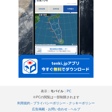
表示：
モバイル
｜
PC
※PCの閲覧は一部制限されます
利用規約
-
プライバシーポリシー
-
クッキーポリシー
広告掲載
-
お問い合わせ
-
ヘルプ