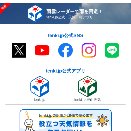
雨雲レーダーで雨を回避！
tenki.jp公式 天気予報アプリ
tenki.jp公式SNS
tenki.jp公式アプリ
tenki.jp
tenki.jp 登山天気