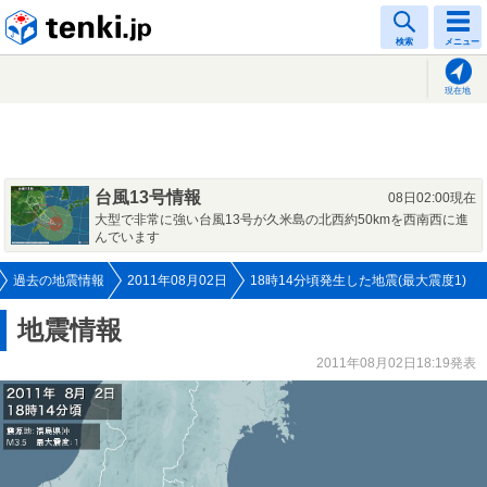
tenki.jp
検索
メニュー
現在地
台風13号情報
08日02:00現在
大型で非常に強い台風13号が久米島の北西約50kmを西南西に進
んでいます
過去の地震情報
2011年08月02日
18時14分頃発生した地震(最大震度1)
地震情報
2011年08月02日18:19発表