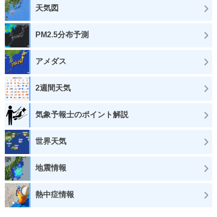
天気図
PM2.5分布予測
アメダス
2週間天気
気象予報士のポイント解説
世界天気
地震情報
熱中症情報