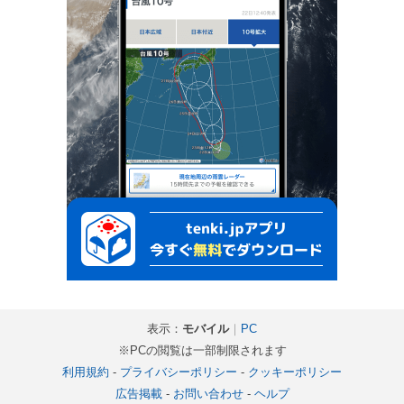
表示：
モバイル
｜
PC
※PCの閲覧は一部制限されます
利用規約
-
プライバシーポリシー
-
クッキーポリシー
広告掲載
-
お問い合わせ
-
ヘルプ