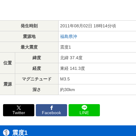
発生時刻
2011年08月02日 18時14分頃
震源地
福島県沖
最大震度
震度1
緯度
北緯 37.4度
位置
経度
東経 141.3度
マグニチュード
M3.5
震源
深さ
約30km
Twitter
Facebook
LINE
震度1