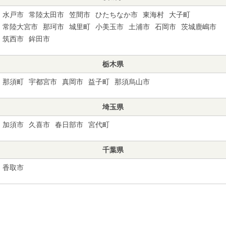
水戸市
常陸太田市
笠間市
ひたちなか市
東海村
大子町
常陸大宮市
那珂市
城里町
小美玉市
土浦市
石岡市
茨城鹿嶋市
筑西市
鉾田市
栃木県
那須町
宇都宮市
真岡市
益子町
那須烏山市
埼玉県
加須市
久喜市
春日部市
宮代町
千葉県
香取市