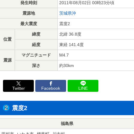
発生時刻
2011年08月02日 00時23分頃
震源地
茨城県沖
最大震度
震度2
緯度
北緯 36.8度
位置
経度
東経 141.4度
マグニチュード
M4.7
震源
深さ
約30km
Twitter
Facebook
LINE
震度2
福島県
田村市
いわき市
楢葉町
川内村