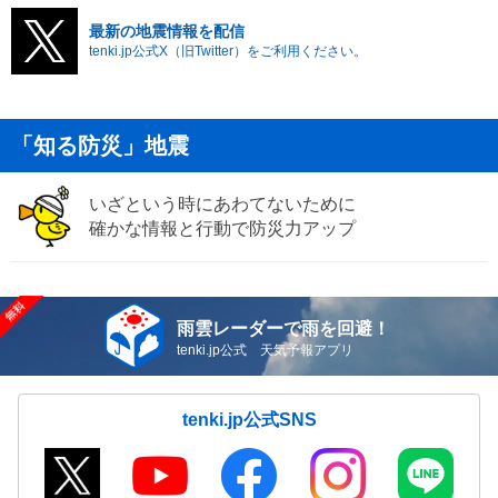
最新の地震情報を配信
tenki.jp公式X（旧Twitter）をご利用ください。
「知る防災」地震
いざという時にあわてないために
確かな情報と行動で防災力アップ
雨雲レーダーで雨を回避！
tenki.jp公式 天気予報アプリ
tenki.jp公式SNS