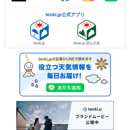
tenki.jp公式アプリ
tenki.jp
tenki.jp 登山天気