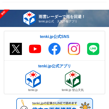
雨雲レーダーで雨を回避！
tenki.jp公式 天気予報アプリ
tenki.jp公式SNS
tenki.jp公式アプリ
tenki.jp
tenki.jp 登山天気