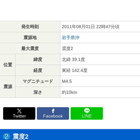
発生時刻
2011年08月01日 22時47分頃
震源地
岩手県沖
最大震度
震度2
緯度
北緯 39.1度
位置
経度
東経 142.4度
マグニチュード
M4.5
震源
深さ
約10km
Twitter
Facebook
LINE
震度2