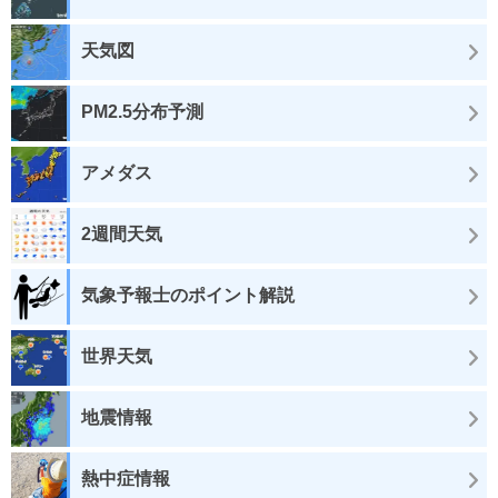
天気図
PM2.5分布予測
アメダス
2週間天気
気象予報士のポイント解説
世界天気
地震情報
熱中症情報