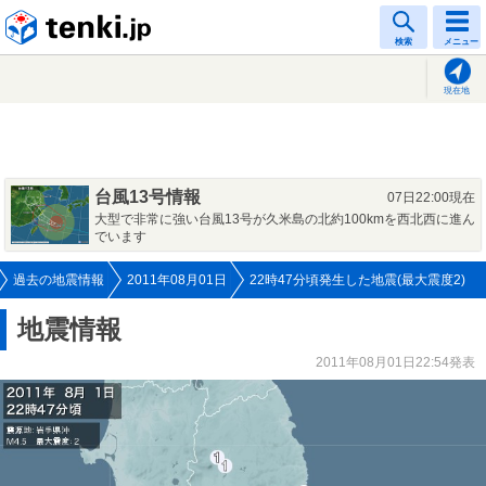
tenki.jp
検索
メニュー
現在地
台風13号情報
07日22:00現在
大型で非常に強い台風13号が久米島の北約100kmを西北西に進ん
でいます
過去の地震情報
2011年08月01日
22時47分頃発生した地震(最大震度2)
地震情報
2011年08月01日22:54発表