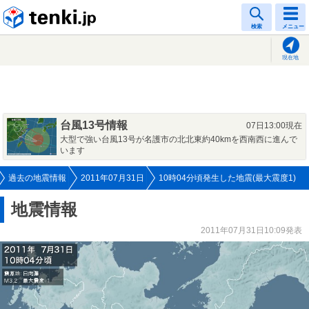
tenki.jp
検索
メニュー
現在地
台風13号情報
07日13:00現在
大型で強い台風13号が名護市の北北東約40kmを西南西に進んで
います
過去の地震情報
2011年07月31日
10時04分頃発生した地震(最大震度1)
地震情報
2011年07月31日10:09発表