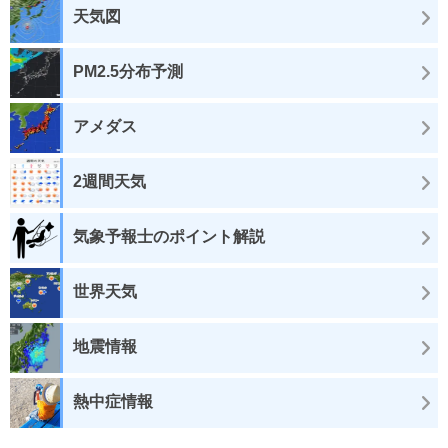
天気図
PM2.5分布予測
アメダス
2週間天気
気象予報士のポイント解説
世界天気
地震情報
熱中症情報