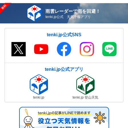
雨雲レーダーで雨を回避！
tenki.jp公式 天気予報アプリ
tenki.jp公式SNS
tenki.jp公式アプリ
tenki.jp
tenki.jp 登山天気