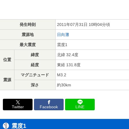
発生時刻
2011年07月31日 10時04分頃
震源地
日向灘
最大震度
震度1
緯度
北緯 32.4度
位置
経度
東経 131.8度
マグニチュード
M3.2
震源
深さ
約30km
Twitter
Facebook
LINE
震度1