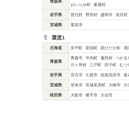
青森県
おいらせ町
東通村
岩手県
普代村
野田村
盛岡市
滝沢村
宮城県
栗原市
震度1
北海道
安平町
新冠町
新ひだか町
浦
青森市
平内町
蓬田村
つがる
青森県
六ヶ所村
三戸町
田子町
むつ
岩手県
宮古市
久慈市
陸前高田市
釜
宮城県
登米市
宮城美里町
大崎市
大
秋田県
大館市
横手市
大仙市