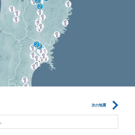
次の地震
。