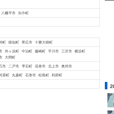
八幡平市
矢巾町
河町
様似町
帯広市
十勝大樹町
市
外ヶ浜町
中泊町
藤崎町
平川市
三沢市
横浜町
市
大間町
石市
二戸市
雫石町
花巻市
北上市
奥州市
河原町
丸森町
石巻市
松島町
利府町
2