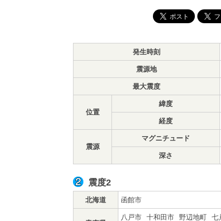
発生時刻
震源地
最大震度
緯度
位置
経度
マグニチュード
震源
深さ
震度2
北海道
函館市
八戸市
十和田市
野辺地町
七