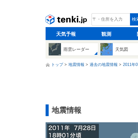
tenki.jp
検
天気予報
観測
雨雲レーダー
天気図
トップ
地震情報
過去の地震情報
2011年
地震情報