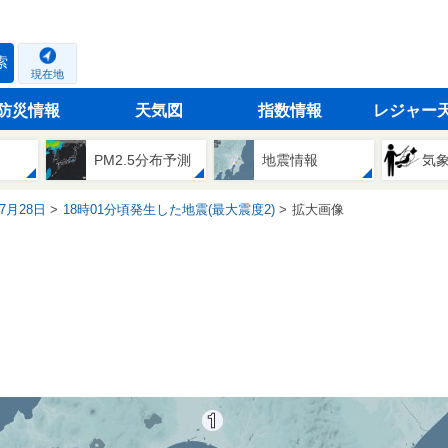
索
現在地
防災情報
天気図
指数情報
レジャー
PM2.5分布予測
地震情報
気
07月28日
18時01分頃発生した地震(最大震度2)
拡大画像