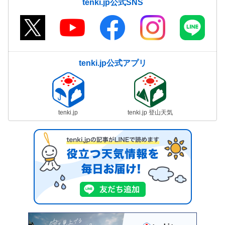
tenki.jp公式SNS
tenki.jp公式アプリ
tenki.jp
tenki.jp 登山天気