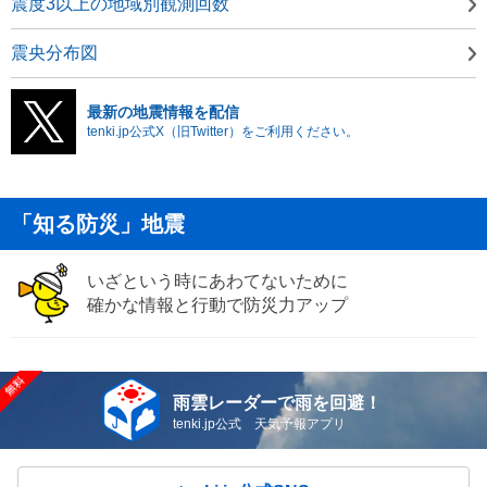
震度3以上の地域別観測回数
震央分布図
最新の地震情報を配信
tenki.jp公式X（旧Twitter）をご利用ください。
「知る防災」地震
いざという時にあわてないために
確かな情報と行動で防災力アップ
雨雲レーダーで雨を回避！
tenki.jp公式 天気予報アプリ