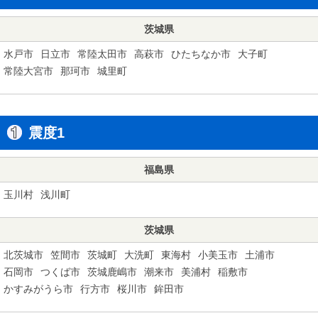
茨城県
水戸市
日立市
常陸太田市
高萩市
ひたちなか市
大子町
常陸大宮市
那珂市
城里町
震度1
福島県
玉川村
浅川町
茨城県
北茨城市
笠間市
茨城町
大洗町
東海村
小美玉市
土浦市
石岡市
つくば市
茨城鹿嶋市
潮来市
美浦村
稲敷市
かすみがうら市
行方市
桜川市
鉾田市