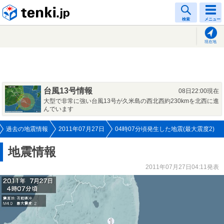
tenki.jp
検索
メニュー
現在地
台風13号情報
08日22:00現在
大型で非常に強い台風13号が久米島の西北西約230kmを北西に進
んでいます
過去の地震情報
2011年07月27日
04時07分頃発生した地震(最大震度2)
地震情報
2011年07月27日04:11発表