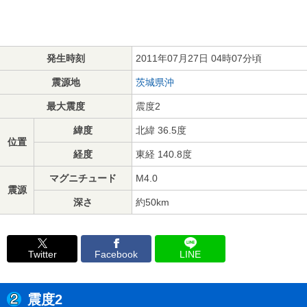
発生時刻
2011年07月27日 04時07分頃
震源地
茨城県沖
最大震度
震度2
緯度
北緯 36.5度
位置
経度
東経 140.8度
マグニチュード
M4.0
震源
深さ
約50km
Twitter
Facebook
LINE
震度2