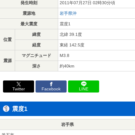
発生時刻
2011年07月27日 02時30分頃
震源地
岩手県沖
最大震度
震度1
緯度
北緯 39.1度
位置
経度
東経 142.5度
マグニチュード
M3.8
震源
深さ
約40km
Twitter
Facebook
LINE
震度1
岩手県
釜石市