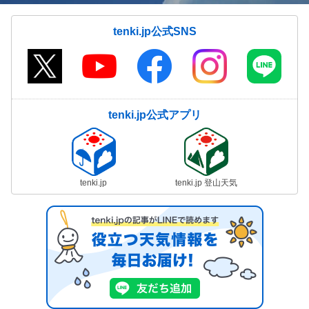
tenki.jp公式SNS
tenki.jp公式アプリ
tenki.jp
tenki.jp 登山天気