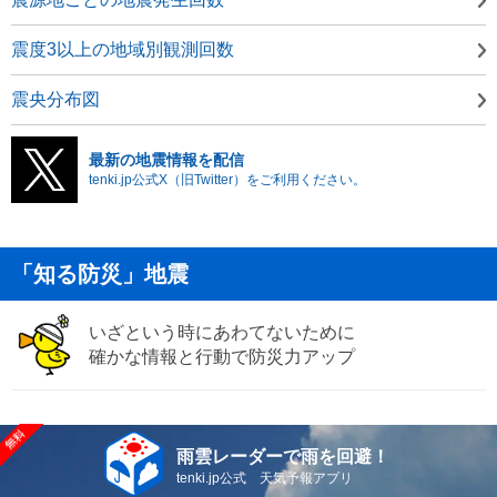
震度3以上の地域別観測回数
震央分布図
最新の地震情報を配信
tenki.jp公式X（旧Twitter）をご利用ください。
「知る防災」地震
いざという時にあわてないために
確かな情報と行動で防災力アップ
雨雲レーダーで雨を回避！
tenki.jp公式 天気予報アプリ