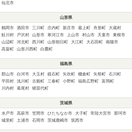
仙北市
山形県
鶴岡市
酒田市
三川町
庄内町
新庄市
最上町
舟形町
大蔵村
鮭川村
戸沢村
山形市
寒河江市
上山市
村山市
天童市
東根市
山辺町
河北町
西川町
山形朝日町
大江町
大石田町
南陽市
高畠町
山形川西町
白鷹町
福島県
郡山市
白河市
大玉村
鏡石町
矢吹町
棚倉町
矢祭町
石川町
平田村
浅川町
古殿町
三春町
小野町
福島広野町
富岡町
川内村
葛尾村
猪苗代町
茨城県
水戸市
高萩市
笠間市
ひたちなか市
大子町
常陸大宮市
那珂市
城里町
土浦市
石岡市
茨城鹿嶋市
筑西市