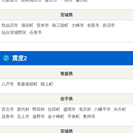
宮城県
気仙沼市
涌谷町
登米市
南三陸町
大崎市
名取市
岩沼市
仙台宮城野区
石巻市
震度2
青森県
八戸市
青森南部町
階上町
岩手県
宮古市
普代村
野田村
住田町
盛岡市
滝沢村
八幡平市
矢巾町
花巻市
北上市
遠野市
金ケ崎町
平泉町
奥州市
宮城県