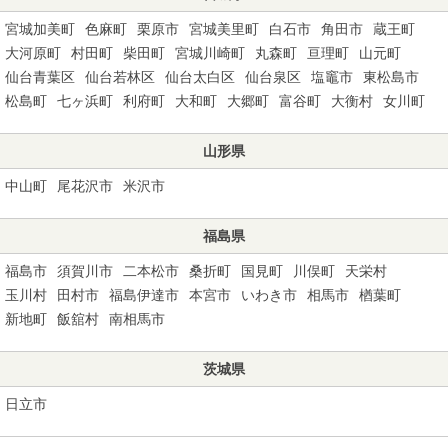
宮城加美町
色麻町
栗原市
宮城美里町
白石市
角田市
蔵王町
大河原町
村田町
柴田町
宮城川崎町
丸森町
亘理町
山元町
仙台青葉区
仙台若林区
仙台太白区
仙台泉区
塩竈市
東松島市
松島町
七ヶ浜町
利府町
大和町
大郷町
富谷町
大衡村
女川町
山形県
中山町
尾花沢市
米沢市
福島県
福島市
須賀川市
二本松市
桑折町
国見町
川俣町
天栄村
玉川村
田村市
福島伊達市
本宮市
いわき市
相馬市
楢葉町
新地町
飯舘村
南相馬市
茨城県
日立市