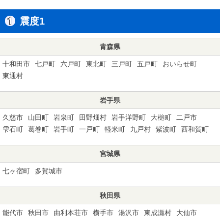
震度1
青森県
十和田市
七戸町
六戸町
東北町
三戸町
五戸町
おいらせ町
東通村
岩手県
久慈市
山田町
岩泉町
田野畑村
岩手洋野町
大槌町
二戸市
雫石町
葛巻町
岩手町
一戸町
軽米町
九戸村
紫波町
西和賀町
宮城県
七ヶ宿町
多賀城市
秋田県
能代市
秋田市
由利本荘市
横手市
湯沢市
東成瀬村
大仙市