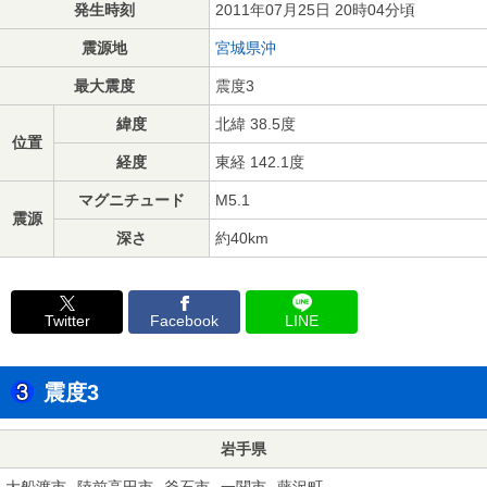
発生時刻
2011年07月25日 20時04分頃
震源地
宮城県沖
最大震度
震度3
緯度
北緯 38.5度
位置
経度
東経 142.1度
マグニチュード
M5.1
震源
深さ
約40km
Twitter
Facebook
LINE
震度3
岩手県
大船渡市
陸前高田市
釜石市
一関市
藤沢町