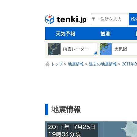
tenki.jp
検
天気予報
観測
雨雲レーダー
天気図
トップ
地震情報
過去の地震情報
2011年
地震情報