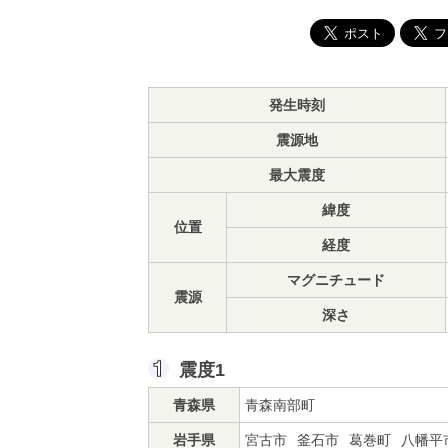
発生時刻
震源地
最大震度
緯度
位置
経度
マグニチュード
震源
深さ
震度1
青森県
青森南部町
岩手県
宮古市
釜石市
葛巻町
八幡平