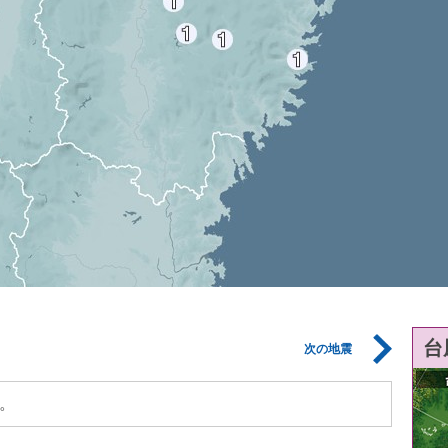
台
次の地震
。