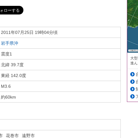
2011年07月25日 19時04分頃
岩手県沖
震度1
大型
進ん
北緯 39.7度
東経 142.0度
M3.6
約60km
市
花巻市
遠野市