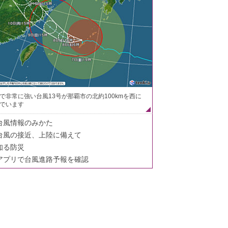
で非常に強い台風13号が那覇市の北約100kmを西に
でいます
台風情報のみかた
台風の接近、上陸に備えて
知る防災
アプリで台風進路予報を確認