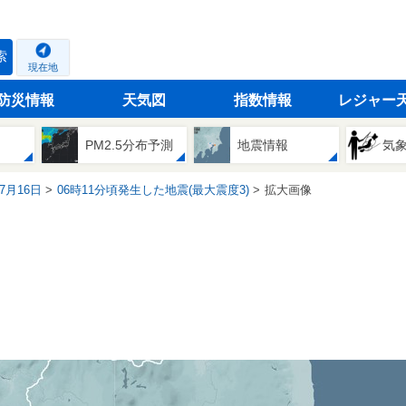
索
現在地
防災情報
天気図
指数情報
レジャー
PM2.5分布予測
地震情報
気
07月16日
06時11分頃発生した地震(最大震度3)
拡大画像