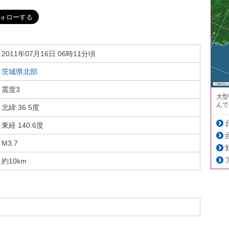
2011年07月16日 06時11分頃
茨城県北部
震度3
大型
んで
北緯 36.5度
東経 140.6度
M3.7
約10km