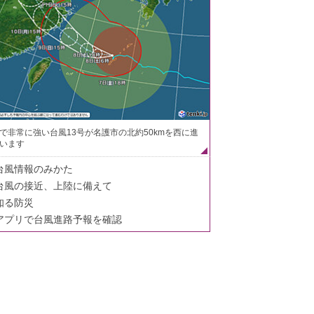
で非常に強い台風13号が名護市の北約50kmを西に進
います
台風情報のみかた
台風の接近、上陸に備えて
知る防災
アプリで台風進路予報を確認