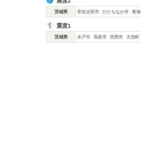
震度2
茨城県
常陸太田市
ひたちなか市
東海
震度1
茨城県
水戸市
高萩市
笠間市
大洗町