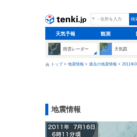
tenki.jp
検
天気予報
観測
雨雲レーダー
天気図
トップ
地震情報
過去の地震情報
2011年
地震情報