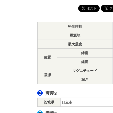
発生時刻
震源地
最大震度
緯度
位置
経度
マグニチュード
震源
深さ
震度3
茨城県
日立市