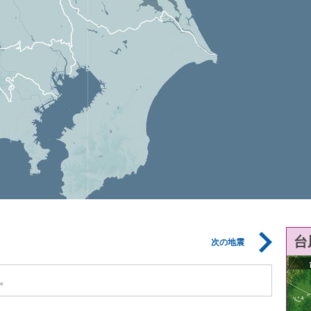
台
次の地震
。