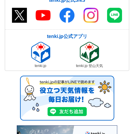
tenki.jp公式SNS
tenki.jp公式アプリ
tenki.jp
tenki.jp 登山天気