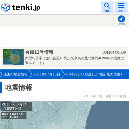
tenki.jp
検索
メニュー
現在地
台風13号情報
08日04:00現在
大型で非常に強い台風13号が久米島の北北西約40kmを南南西に
進んでいます
過去の地震情報
2011年07月15日
01時27分頃発生した地震(最大震度1)
地震情報
2011年07月15日01:33発表