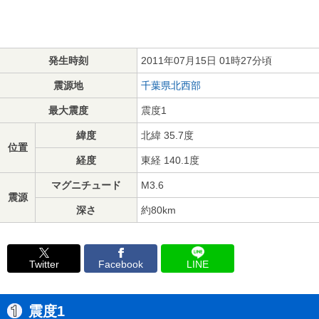
発生時刻
2011年07月15日 01時27分頃
震源地
千葉県北西部
最大震度
震度1
緯度
北緯 35.7度
位置
経度
東経 140.1度
マグニチュード
M3.6
震源
深さ
約80km
Twitter
Facebook
LINE
震度1