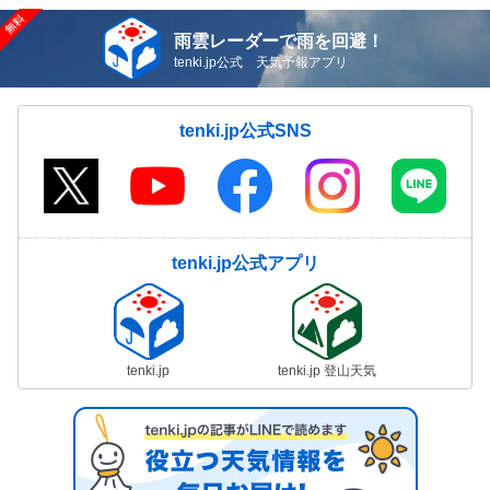
雨雲レーダーで雨を回避！
tenki.jp公式 天気予報アプリ
tenki.jp公式SNS
tenki.jp公式アプリ
tenki.jp
tenki.jp 登山天気