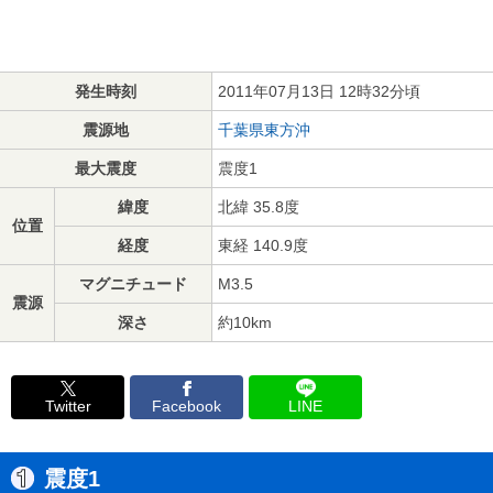
発生時刻
2011年07月13日 12時32分頃
震源地
千葉県東方沖
最大震度
震度1
緯度
北緯 35.8度
位置
経度
東経 140.9度
マグニチュード
M3.5
震源
深さ
約10km
Twitter
Facebook
LINE
震度1