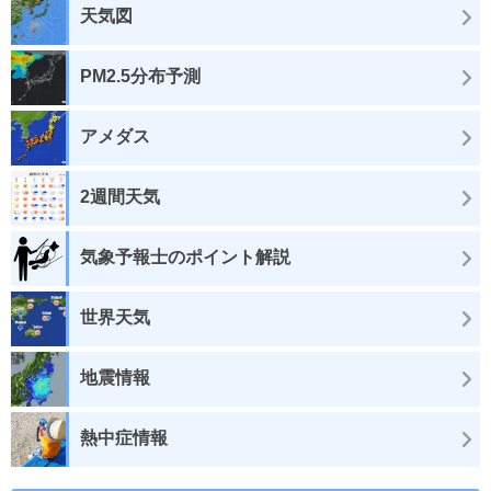
天気図
PM2.5分布予測
アメダス
2週間天気
気象予報士のポイント解説
世界天気
地震情報
熱中症情報