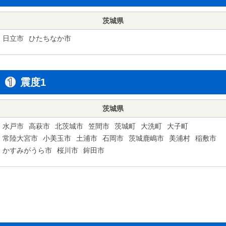
茨城県
日立市
ひたちなか市
震度1
茨城県
水戸市
高萩市
北茨城市
笠間市
茨城町
大洗町
大子町
常陸大宮市
小美玉市
土浦市
石岡市
茨城鹿嶋市
美浦村
稲敷市
かすみがうら市
桜川市
鉾田市