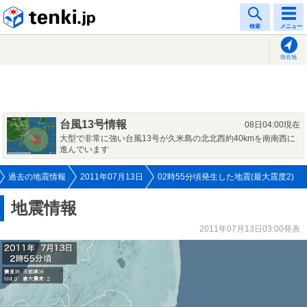
tenki.jp
検索
メニュー
現在地
台風13号情報
08日04:00現在
大型で非常に強い台風13号が久米島の北北西約40kmを南南西に
進んでいます
過去の地震情報
2011年07月13日
02時55分頃発生した地震(最大震度2)
地震情報
2011年07月13日03:00発表