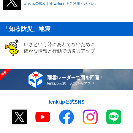
tenki.jp公式X（旧Twitter）をご利用ください。
「知る防災」地震
いざという時にあわてないために
確かな情報と行動で防災力アップ
雨雲レーダーで雨を回避！
tenki.jp公式 天気予報アプリ
tenki.jp公式SNS