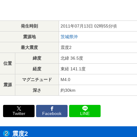
発生時刻
2011年07月13日 02時55分頃
震源地
茨城県沖
最大震度
震度2
緯度
北緯 36.5度
位置
経度
東経 141.1度
マグニチュード
M4.0
震源
深さ
約30km
Twitter
Facebook
LINE
震度2