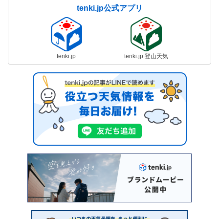
tenki.jp公式アプリ
tenki.jp
tenki.jp 登山天気