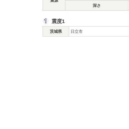
震源
深さ
震度1
茨城県
日立市