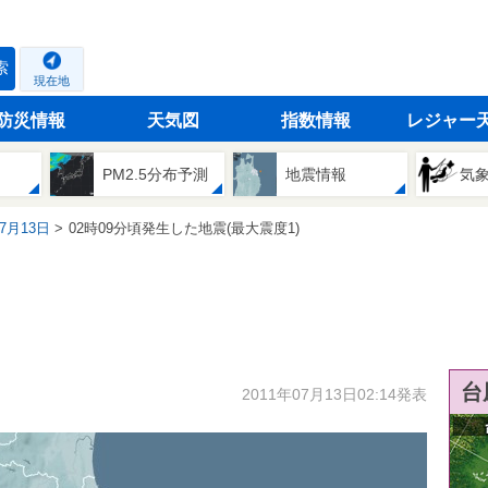
索
現在地
防災情報
天気図
指数情報
レジャー
PM2.5分布予測
地震情報
気
07月13日
02時09分頃発生した地震(最大震度1)
台
2011年07月13日02:14発表