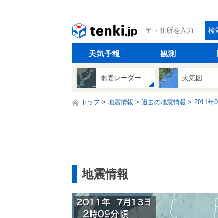
tenki.jp
検
天気予報
観測
雨雲レーダー
天気図
トップ
地震情報
過去の地震情報
2011年
地震情報