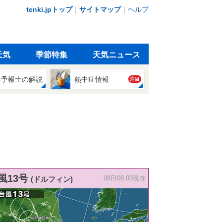
tenki.jpトップ
｜
サイトマップ
｜
ヘルプ
天気
季節特集
天気ニュース
象予報士の解説
熱中症情報
注目
風13号
(ドルフィン)
08日08:00現在