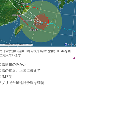
で非常に強い台風13号が久米島の北西約100kmを西
に進んでいます
台風情報のみかた
台風の接近、上陸に備えて
知る防災
アプリで台風進路予報を確認