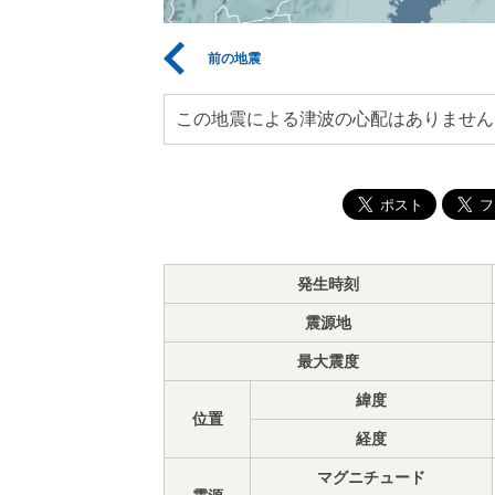
前の地震
この地震による津波の心配はありません
発生時刻
震源地
最大震度
緯度
位置
経度
マグニチュード