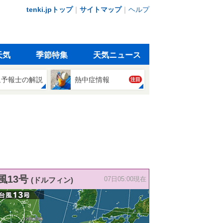
tenki.jpトップ
｜
サイトマップ
｜
ヘルプ
天気
季節特集
天気ニュース
象予報士の解説
熱中症情報
注目
風13号
(ドルフィン)
07日05:00現在