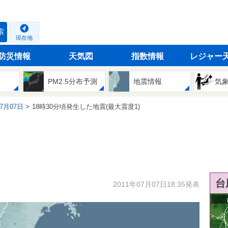
索
現在地
防災情報
天気図
指数情報
レジャー
PM2.5分布予測
地震情報
気
07月07日
18時30分頃発生した地震(最大震度1)
台
2011年07月07日18:35発表