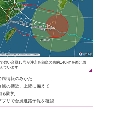
で強い台風13号が沖永良部島の東約140kmを西北西
んでいます
台風情報のみかた
台風の接近、上陸に備えて
知る防災
アプリで台風進路予報を確認