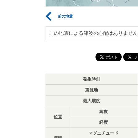
前の地震
この地震による津波の心配はありません
発生時刻
震源地
最大震度
緯度
位置
経度
マグニチュード