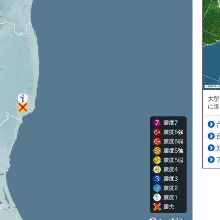
大型
に進