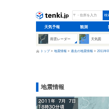
tenki.jp
検
天気予報
観測
雨雲レーダー
天気図
トップ
地震情報
過去の地震情報
2011年
地震情報