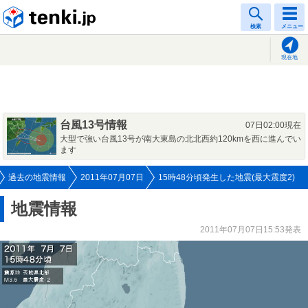
tenki.jp
検索
メニュー
現在地
台風13号情報
07日02:00現在
大型で強い台風13号が南大東島の北北西約120kmを西に進んでい
ます
過去の地震情報
2011年07月07日
15時48分頃発生した地震(最大震度2)
地震情報
2011年07月07日15:53発表