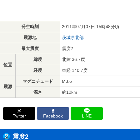
発生時刻
2011年07月07日 15時48分頃
震源地
茨城県北部
最大震度
震度2
緯度
北緯 36.7度
位置
経度
東経 140.7度
マグニチュード
M3.6
震源
深さ
約10km
Twitter
Facebook
LINE
震度2