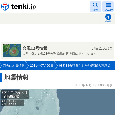
tenki.jp
検索
メニュー
現在地
台風13号情報
07日11:00現在
大型で強い台風13号が与論島付近を西に進んでいます
過去の地震情報
2011年07月06日
08時38分頃発生した地震(最大震度1)
地震情報
2011年07月06日08:42発表