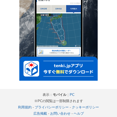
表示：
モバイル
｜
PC
※PCの閲覧は一部制限されます
利用規約
-
プライバシーポリシー
-
クッキーポリシー
広告掲載
-
お問い合わせ
-
ヘルプ