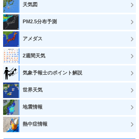
天気図
PM2.5分布予測
アメダス
2週間天気
気象予報士のポイント解説
世界天気
地震情報
熱中症情報