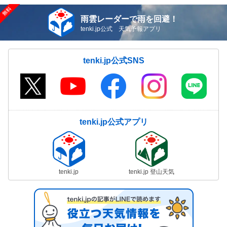
雨雲レーダーで雨を回避！
tenki.jp公式 天気予報アプリ
tenki.jp公式SNS
tenki.jp公式アプリ
tenki.jp
tenki.jp 登山天気