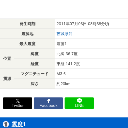
発生時刻
2011年07月06日 08時38分頃
震源地
茨城県沖
最大震度
震度1
緯度
北緯 36.7度
位置
経度
東経 141.2度
マグニチュード
M3.6
震源
深さ
約20km
Twitter
Facebook
LINE
震度1