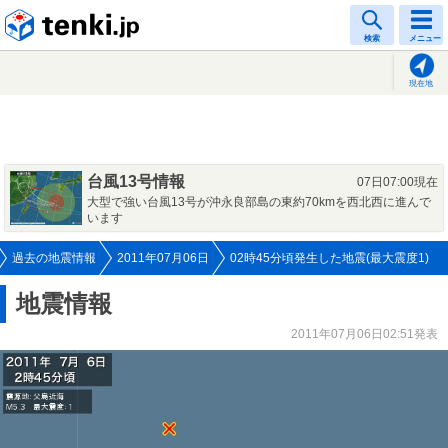
tenki.jp
検索
メニュー
現在地
台風13号情報
07日07:00現在
大型で強い台風13号が沖永良部島の東約70kmを西北西に進んで
います
過去の地震情報
2011年07月06日
02時45分頃発生した地震(最大震度1)
地震情報
2011年07月06日02:51発表