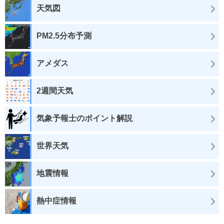
天気図
PM2.5分布予測
アメダス
2週間天気
気象予報士のポイント解説
世界天気
地震情報
熱中症情報