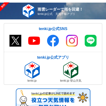
雨雲レーダーで雨を回避！
tenki.jp公式 天気予報アプリ
tenki.jp公式SNS
tenki.jp公式アプリ
tenki.jp
tenki.jp 登山天気