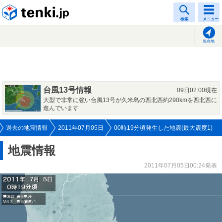
tenki.jp
検索
メニュー
現在地
台風13号情報
09日02:00現在
大型で非常に強い台風13号が久米島の西北西約290kmを西北西に
進んでいます
過去の地震情報
2011年07月05日
00時19分頃発生した地震(最大震度1)
地震情報
2011年07月05日00:24発表