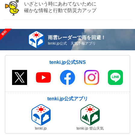
いざという時にあわてないために
確かな情報と行動で防災力アップ
雨雲レーダーで雨を回避！
tenki.jp公式 天気予報アプリ
tenki.jp公式SNS
tenki.jp公式アプリ
tenki.jp
tenki.jp 登山天気