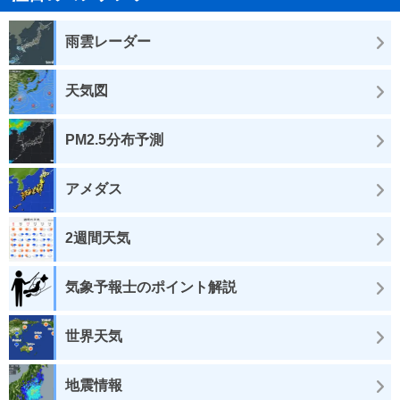
雨雲レーダー
天気図
PM2.5分布予測
アメダス
2週間天気
気象予報士のポイント解説
世界天気
地震情報