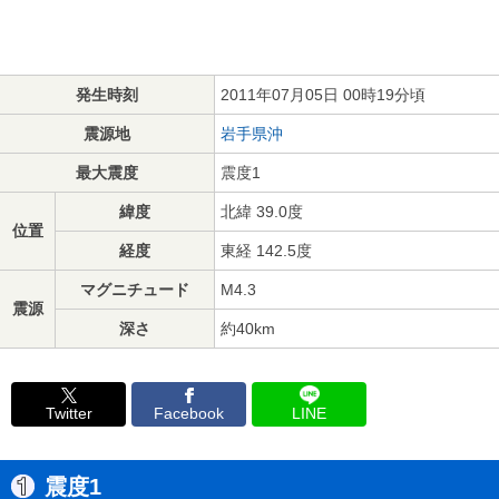
発生時刻
2011年07月05日 00時19分頃
震源地
岩手県沖
最大震度
震度1
緯度
北緯 39.0度
位置
経度
東経 142.5度
マグニチュード
M4.3
震源
深さ
約40km
Twitter
Facebook
LINE
震度1