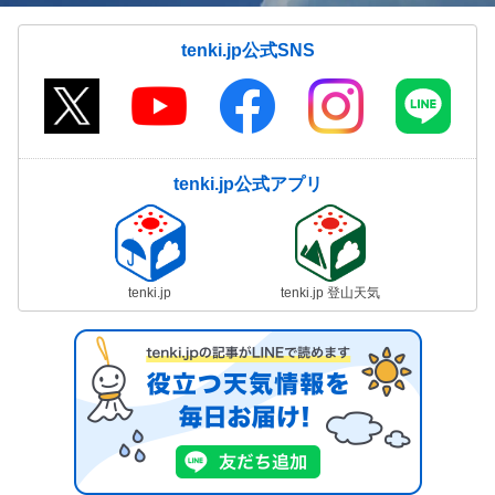
tenki.jp公式SNS
tenki.jp公式アプリ
tenki.jp
tenki.jp 登山天気