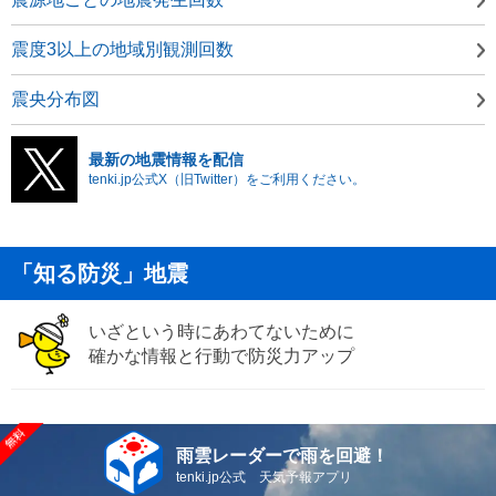
震度3以上の地域別観測回数
震央分布図
最新の地震情報を配信
tenki.jp公式X（旧Twitter）をご利用ください。
「知る防災」地震
いざという時にあわてないために
確かな情報と行動で防災力アップ
雨雲レーダーで雨を回避！
tenki.jp公式 天気予報アプリ