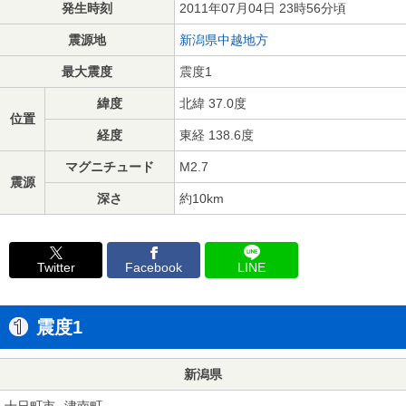
発生時刻
2011年07月04日 23時56分頃
震源地
新潟県中越地方
最大震度
震度1
緯度
北緯 37.0度
位置
経度
東経 138.6度
マグニチュード
M2.7
震源
深さ
約10km
Twitter
Facebook
LINE
震度1
新潟県
十日町市
津南町