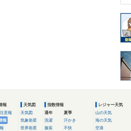
情報
天気図
指数情報
レジャー天気
注意報
天気図
通年
夏季
山の天気
情報
気象衛星
洗濯
汗かき
海の天気
報
世界衛星
服装
不快
空港