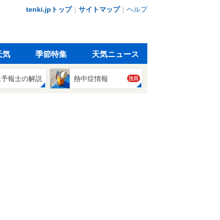
tenki.jpトップ
｜
サイトマップ
｜
ヘルプ
天気
季節特集
天気ニュース
象予報士の解説
熱中症情報
注目