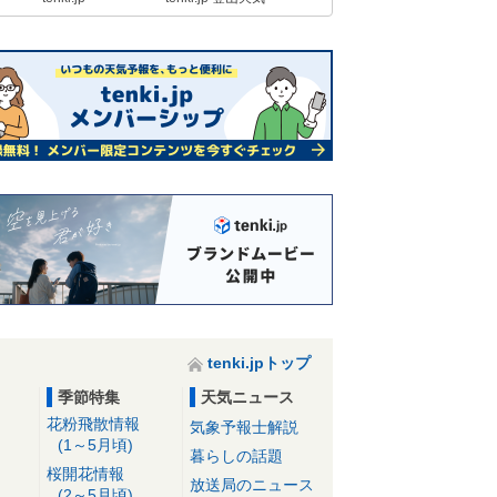
tenki.jpトップ
季節特集
天気ニュース
花粉飛散情報
気象予報士解説
(1～5月頃)
暮らしの話題
桜開花情報
放送局のニュース
(2～5月頃)