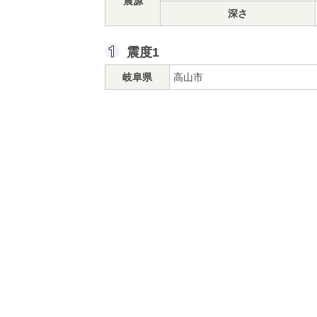
震源
深さ
震度1
岐阜県
高山市