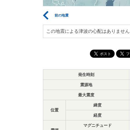
前の地震
この地震による津波の心配はありません
発生時刻
震源地
最大震度
緯度
位置
経度
マグニチュード