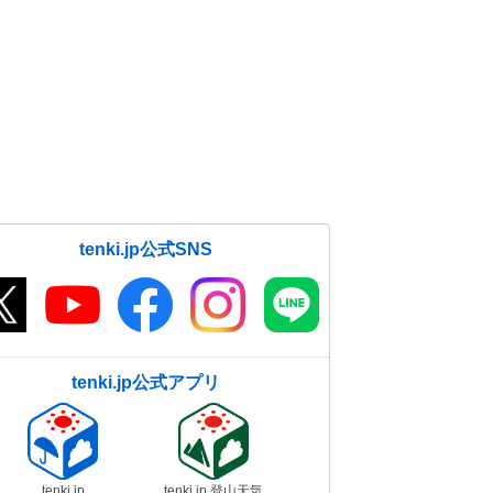
tenki.jp公式SNS
tenki.jp公式アプリ
tenki.jp
tenki.jp 登山天気