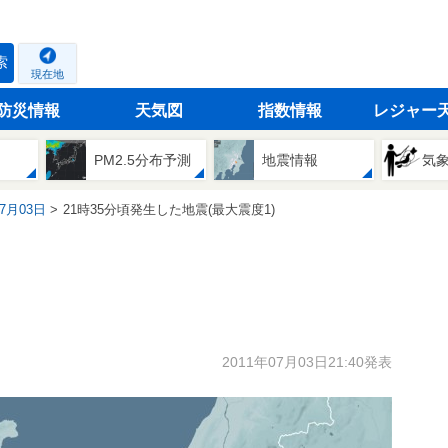
索
現在地
防災情報
天気図
指数情報
レジャー
PM2.5分布予測
地震情報
気
07月03日
21時35分頃発生した地震(最大震度1)
2011年07月03日21:40発表