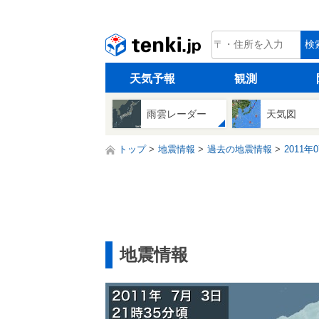
tenki.jp
検
天気予報
観測
雨雲レーダー
天気図
トップ
地震情報
過去の地震情報
2011年
地震情報