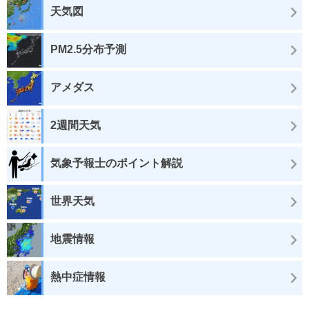
天気図
PM2.5分布予測
アメダス
2週間天気
気象予報士のポイント解説
世界天気
地震情報
熱中症情報