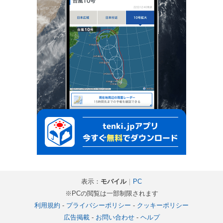
表示：
モバイル
｜
PC
※PCの閲覧は一部制限されます
利用規約
-
プライバシーポリシー
-
クッキーポリシー
広告掲載
-
お問い合わせ
-
ヘルプ