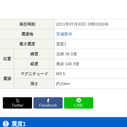
発生時刻
2011年07月03日 18時19分頃
震源地
茨城県沖
最大震度
震度1
緯度
北緯 36.0度
位置
経度
東経 140.9度
マグニチュード
M3.5
震源
深さ
約10km
Twitter
Facebook
LINE
震度1