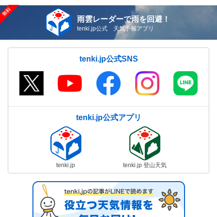
雨雲レーダーで雨を回避！
tenki.jp公式 天気予報アプリ
tenki.jp公式SNS
tenki.jp公式アプリ
tenki.jp
tenki.jp 登山天気