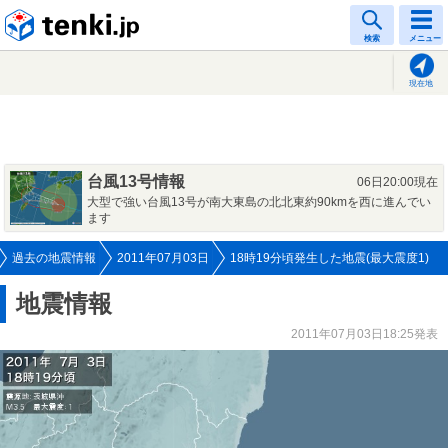
tenki.jp
検索
メニュー
現在地
台風13号情報
06日20:00現在
大型で強い台風13号が南大東島の北北東約90kmを西に進んでい
ます
過去の地震情報
2011年07月03日
18時19分頃発生した地震(最大震度1)
地震情報
2011年07月03日18:25発表