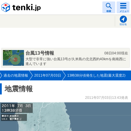
tenki.jp
検索
メニュー
現在地
台風13号情報
08日04:00現在
大型で非常に強い台風13号が久米島の北北西約40kmを南南西に
進んでいます
過去の地震情報
2011年07月03日
13時38分頃発生した地震(最大震度2)
地震情報
2011年07月03日13:43発表