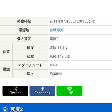
発生時刻
2011年07月03日 13時38分頃
震源地
宮城県沖
最大震度
震度2
緯度
北緯 38.9度
位置
経度
東経 142.5度
マグニチュード
M4.4
震源
深さ
約30km
Twitter
Facebook
LINE
震度2