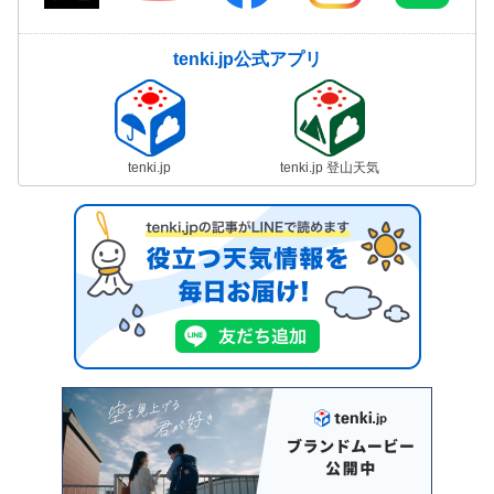
tenki.jp公式アプリ
tenki.jp
tenki.jp 登山天気