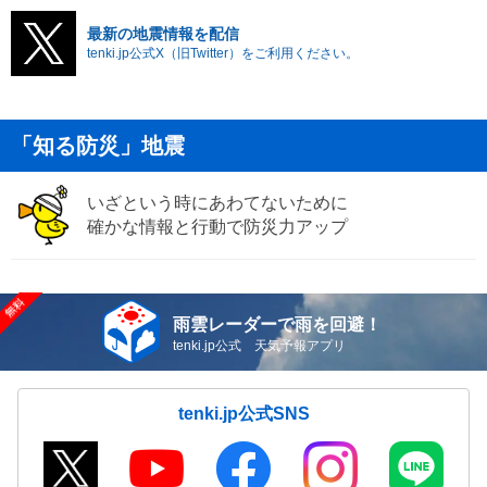
最新の地震情報を配信
tenki.jp公式X（旧Twitter）をご利用ください。
「知る防災」地震
いざという時にあわてないために
確かな情報と行動で防災力アップ
雨雲レーダーで雨を回避！
tenki.jp公式 天気予報アプリ
tenki.jp公式SNS