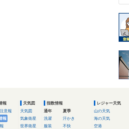
情報
天気図
指数情報
レジャー天気
注意報
天気図
通年
夏季
山の天気
情報
気象衛星
洗濯
汗かき
海の天気
報
世界衛星
服装
不快
空港