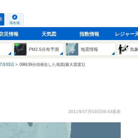
索
現在地
防災情報
天気図
指数情報
レジャー
PM2.5分布予測
地震情報
気
07月03日
09時39分頃発生した地震(最大震度1)
2011年07月03日09:43発表