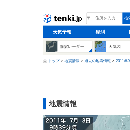
tenki.jp
検
天気予報
観測
雨雲レーダー
天気図
トップ
地震情報
過去の地震情報
2011年
地震情報