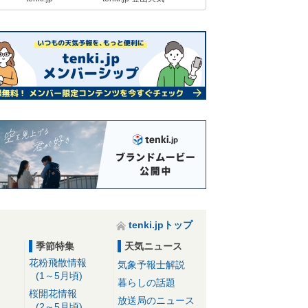
tenki.jpトップ
季節特集
天気ニュース
花粉飛散情報
気象予報士解説
(1～5月頃)
暮らしの話題
桜開花情報
放送局のニュース
(2～5月頃)