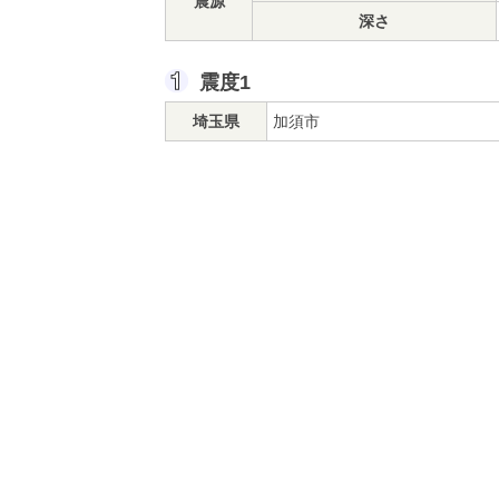
震源
深さ
震度1
埼玉県
加須市