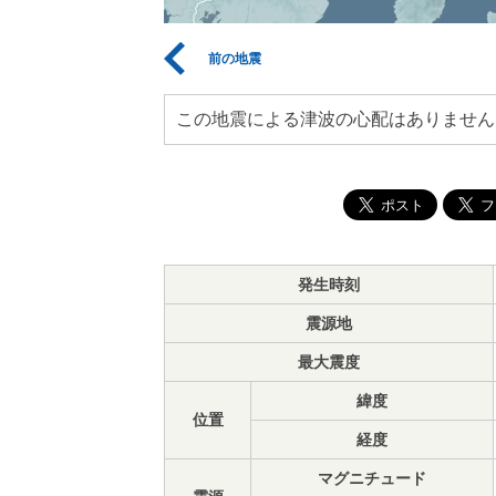
前の地震
この地震による津波の心配はありません
発生時刻
震源地
最大震度
緯度
位置
経度
マグニチュード