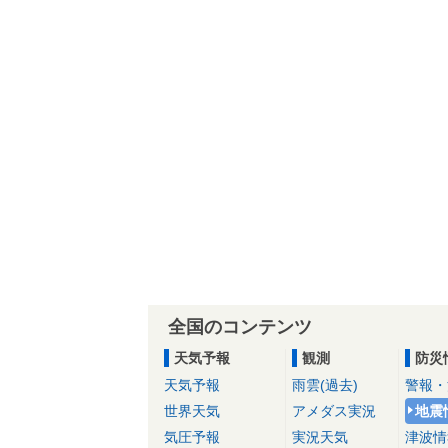
全国のコンテンツ
天気予報
観測
防災
天気予報
雨雲(過去)
警報・
世界天気
アメダス実況
地震
気圧予報
実況天気
津波情