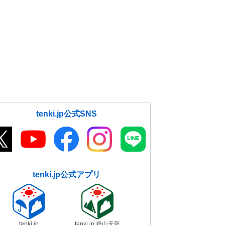
tenki.jp公式SNS
tenki.jp公式アプリ
tenki.jp
tenki.jp 登山天気