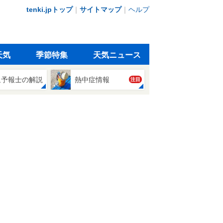
tenki.jpトップ
｜
サイトマップ
｜
ヘルプ
天気
季節特集
天気ニュース
象予報士の解説
熱中症情報
注目