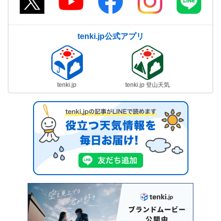
tenki.jp公式アプリ
tenki.jp
tenki.jp 登山天気