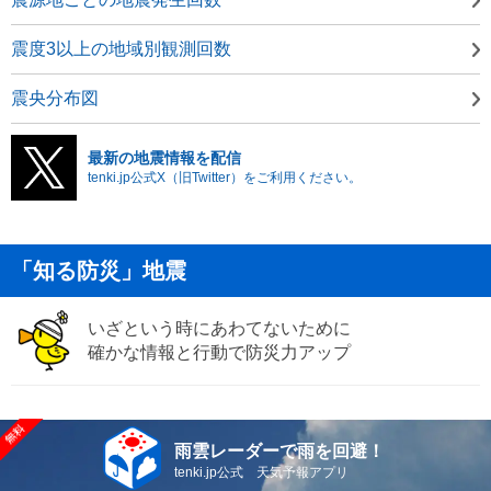
震度3以上の地域別観測回数
震央分布図
最新の地震情報を配信
tenki.jp公式X（旧Twitter）をご利用ください。
「知る防災」地震
いざという時にあわてないために
確かな情報と行動で防災力アップ
雨雲レーダーで雨を回避！
tenki.jp公式 天気予報アプリ