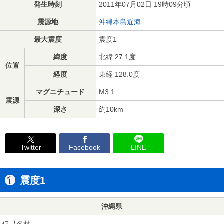
発生時刻
2011年07月02日 19時09分頃
震源地
沖縄本島近海
最大震度
震度1
緯度
北緯 27.1度
位置
経度
東経 128.0度
マグニチュード
M3.1
震源
深さ
約10km
Twitter
Facebook
LINE
震度1
沖縄県
伊是名村