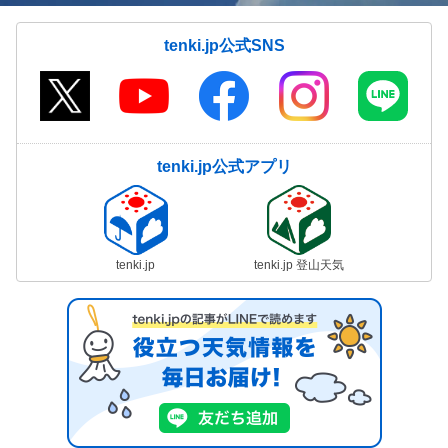
tenki.jp公式SNS
tenki.jp公式アプリ
tenki.jp
tenki.jp 登山天気