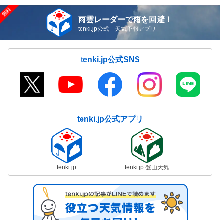
雨雲レーダーで雨を回避！
tenki.jp公式 天気予報アプリ
tenki.jp公式SNS
tenki.jp公式アプリ
tenki.jp
tenki.jp 登山天気