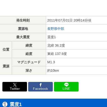
発生時刻
2011年07月01日 20時14分頃
震源地
長野県中部
最大震度
震度1
緯度
北緯 36.2度
位置
経度
東経 137.9度
マグニチュード
M1.3
震源
深さ
約10km
Twitter
Facebook
LINE
震度1