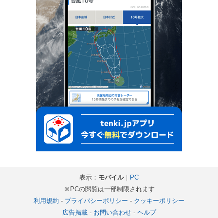
表示：
モバイル
｜
PC
※PCの閲覧は一部制限されます
利用規約
-
プライバシーポリシー
-
クッキーポリシー
広告掲載
-
お問い合わせ
-
ヘルプ