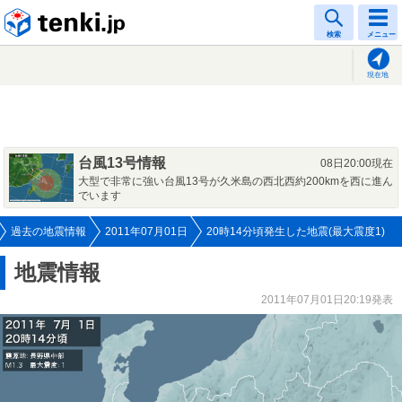
tenki.jp
検索
メニュー
現在地
台風13号情報
08日20:00現在
大型で非常に強い台風13号が久米島の西北西約200kmを西に進ん
でいます
過去の地震情報
2011年07月01日
20時14分頃発生した地震(最大震度1)
地震情報
2011年07月01日20:19発表