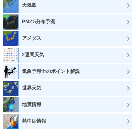
天気図
PM2.5分布予測
アメダス
2週間天気
気象予報士のポイント解説
世界天気
地震情報
熱中症情報