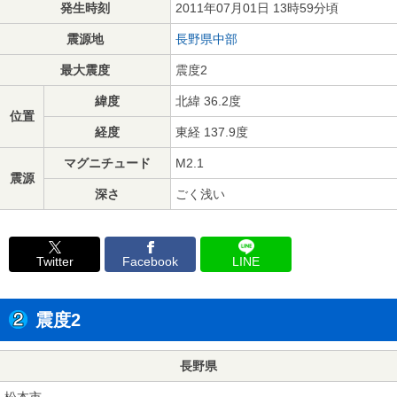
発生時刻
2011年07月01日 13時59分頃
震源地
長野県中部
最大震度
震度2
緯度
北緯 36.2度
位置
経度
東経 137.9度
マグニチュード
M2.1
震源
深さ
ごく浅い
Twitter
Facebook
LINE
震度2
長野県
松本市