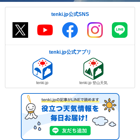
tenki.jp公式SNS
tenki.jp公式アプリ
tenki.jp
tenki.jp 登山天気