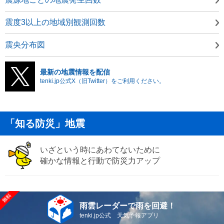
震度3以上の地域別観測回数
震央分布図
最新の地震情報を配信
tenki.jp公式X（旧Twitter）をご利用ください。
「知る防災」地震
いざという時にあわてないために
確かな情報と行動で防災力アップ
雨雲レーダーで雨を回避！
tenki.jp公式 天気予報アプリ