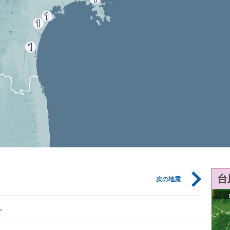
台
次の地震
。