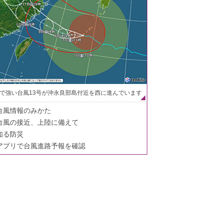
で強い台風13号が沖永良部島付近を西に進んでいます
台風情報のみかた
台風の接近、上陸に備えて
知る防災
アプリで台風進路予報を確認