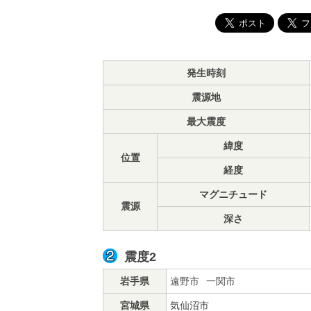
発生時刻
震源地
最大震度
緯度
位置
経度
マグニチュード
震源
深さ
震度2
岩手県
遠野市
一関市
宮城県
気仙沼市