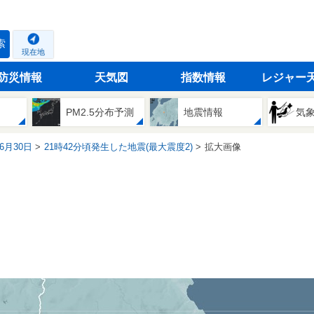
索
現在地
防災情報
天気図
指数情報
レジャー
PM2.5分布予測
地震情報
気
06月30日
21時42分頃発生した地震(最大震度2)
拡大画像