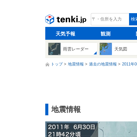
tenki.jp
検
天気予報
観測
雨雲レーダー
天気図
トップ
地震情報
過去の地震情報
2011年
地震情報