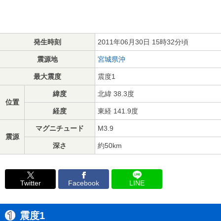
発生時刻
2011年06月30日 15時32分頃
震源地
宮城県沖
最大震度
震度1
緯度
北緯 38.3度
位置
経度
東経 141.9度
マグニチュード
M3.9
震源
深さ
約50km
Twitter
Facebook
LINE
震度1