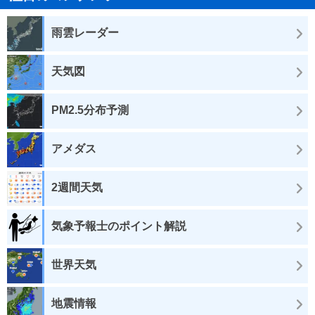
雨雲レーダー
天気図
PM2.5分布予測
アメダス
2週間天気
気象予報士のポイント解説
世界天気
地震情報