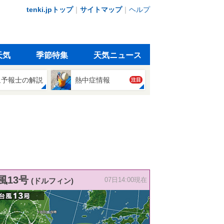
tenki.jpトップ
｜
サイトマップ
｜
ヘルプ
天気
季節特集
天気ニュース
象予報士の解説
熱中症情報
注目
風13号
(ドルフィン)
07日14:00現在