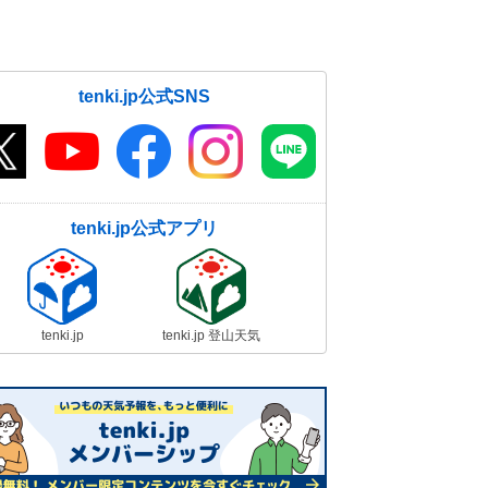
tenki.jp公式SNS
tenki.jp公式アプリ
tenki.jp
tenki.jp 登山天気