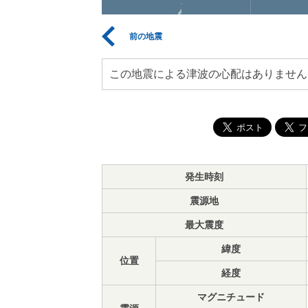
前の地震
この地震による津波の心配はありません
発生時刻
震源地
最大震度
緯度
位置
経度
マグニチュード