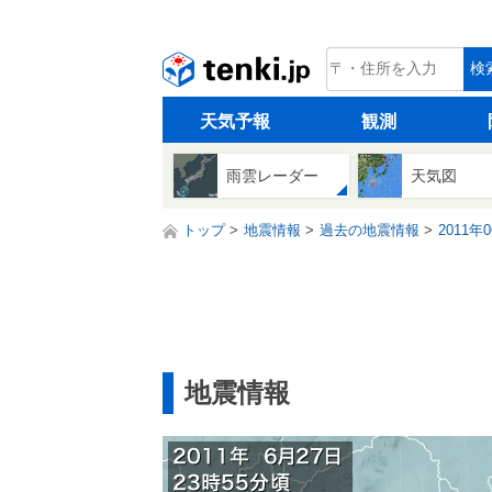
tenki.jp
検
天気予報
観測
雨雲レーダー
天気図
トップ
地震情報
過去の地震情報
2011年
地震情報