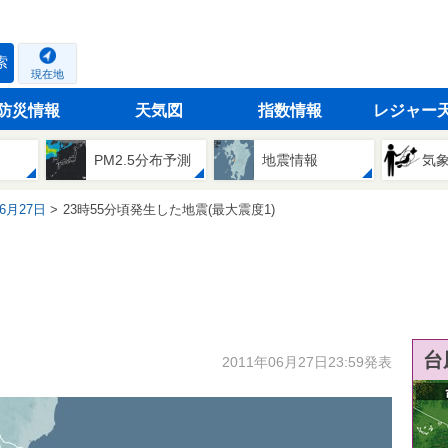
索
現在地
防災情報
天気図
指数情報
レジャー
PM2.5分布予測
地震情報
気
06月27日
23時55分頃発生した地震(最大震度1)
台
2011年06月27日23:59発表