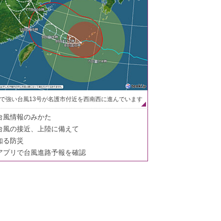
で強い台風13号が名護市付近を西南西に進んでいます
台風情報のみかた
台風の接近、上陸に備えて
知る防災
アプリで台風進路予報を確認