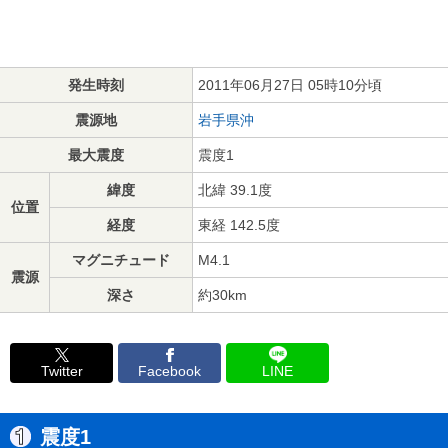
発生時刻
2011年06月27日 05時10分頃
震源地
岩手県沖
最大震度
震度1
緯度
北緯 39.1度
位置
経度
東経 142.5度
マグニチュード
M4.1
震源
深さ
約30km
Twitter
Facebook
LINE
震度1