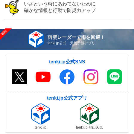
いざという時にあわてないために
確かな情報と行動で防災力アップ
雨雲レーダーで雨を回避！
tenki.jp公式 天気予報アプリ
tenki.jp公式SNS
tenki.jp公式アプリ
tenki.jp
tenki.jp 登山天気