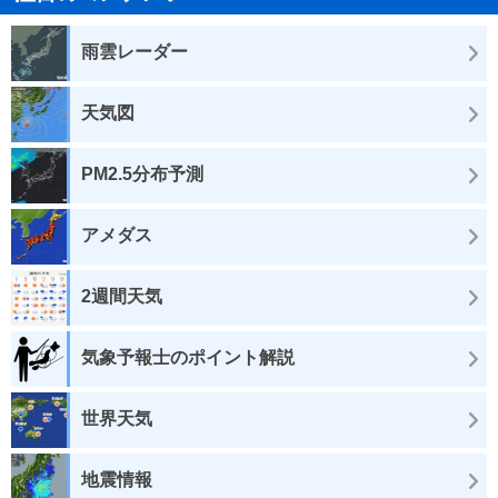
雨雲レーダー
天気図
PM2.5分布予測
アメダス
2週間天気
気象予報士のポイント解説
世界天気
地震情報