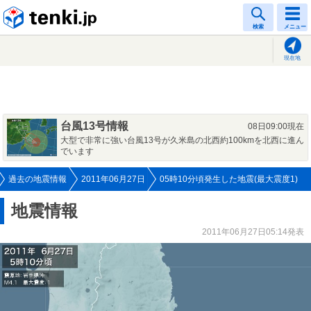
tenki.jp
検索
メニュー
現在地
台風13号情報
08日09:00現在
大型で非常に強い台風13号が久米島の北西約100kmを北西に進ん
でいます
過去の地震情報
2011年06月27日
05時10分頃発生した地震(最大震度1)
地震情報
2011年06月27日05:14発表