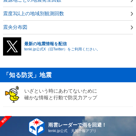
震度3以上の地域別観測回数
震央分布図
最新の地震情報を配信
tenki.jp公式X（旧Twitter）をご利用ください。
「知る防災」地震
いざという時にあわてないために
確かな情報と行動で防災力アップ
雨雲レーダーで雨を回避！
tenki.jp公式 天気予報アプリ