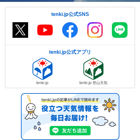
tenki.jp公式SNS
tenki.jp公式アプリ
tenki.jp
tenki.jp 登山天気