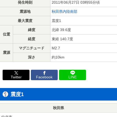
発生時刻
2011年06月27日 03時55分頃
震源地
秋田県内陸南部
最大震度
震度1
緯度
北緯 39.6度
位置
経度
東経 140.7度
マグニチュード
M2.7
震源
深さ
約10km
Twitter
Facebook
LINE
震度1
秋田県
仙北市