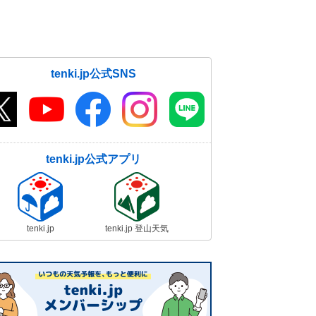
tenki.jp公式SNS
tenki.jp公式アプリ
tenki.jp
tenki.jp 登山天気