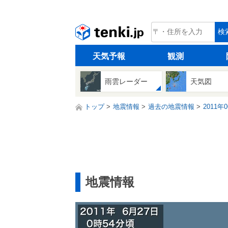
tenki.jp
検
天気予報
観測
雨雲レーダー
天気図
トップ
地震情報
過去の地震情報
2011年
地震情報