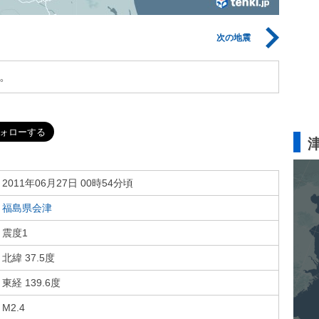
次の地震
。
2011年06月27日 00時54分頃
福島県会津
震度1
北緯 37.5度
東経 139.6度
M2.4