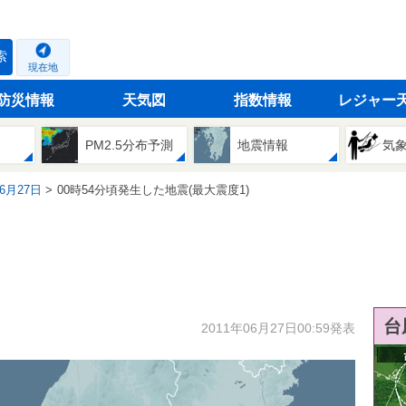
索
現在地
防災情報
天気図
指数情報
レジャー
PM2.5分布予測
地震情報
気
06月27日
00時54分頃発生した地震(最大震度1)
台
2011年06月27日00:59発表