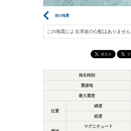
前の地震
この地震による津波の心配はありません
発生時刻
震源地
最大震度
緯度
位置
経度
マグニチュード