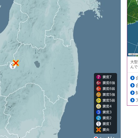
大型
んで