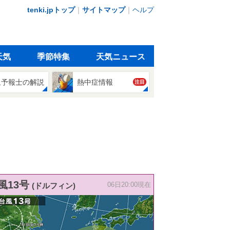
tenki.jpトップ
｜
サイトマップ
｜
ヘルプ
天気
季節特集
天気ニュース
象予報士の解説
熱中症情報
注目
風13号
(ドルフィン)
06日20:00現在