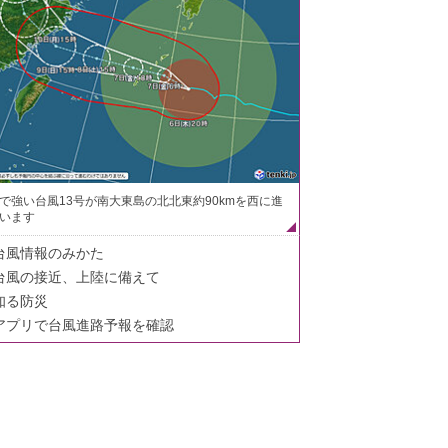
で強い台風13号が南大東島の北北東約90kmを西に進
います
台風情報のみかた
台風の接近、上陸に備えて
知る防災
アプリで台風進路予報を確認