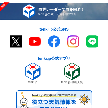
雨雲レーダーで雨を回避！
tenki.jp公式 天気予報アプリ
tenki.jp公式SNS
tenki.jp公式アプリ
tenki.jp
tenki.jp 登山天気