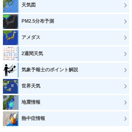
天気図
PM2.5分布予測
アメダス
2週間天気
気象予報士のポイント解説
世界天気
地震情報
熱中症情報