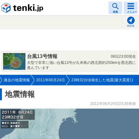
tenki.jp
検索
メニュー
現在地
台風13号情報
08日23:00現在
大型で非常に強い台風13号が久米島の西北西約250kmを西北西に
進んでいます
過去の地震情報
2011年06月24日
23時32分頃発生した地震(最大震度1)
地震情報
2011年06月24日23:36発表