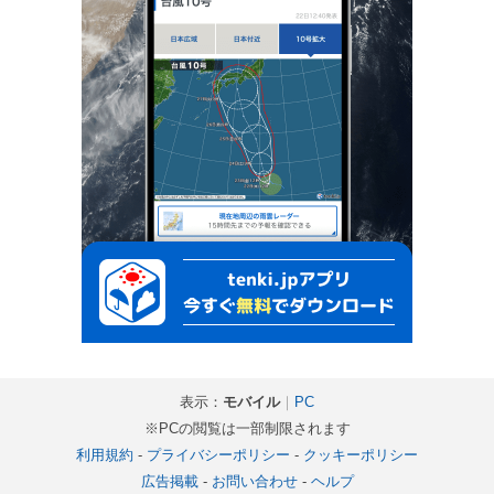
表示：
モバイル
｜
PC
※PCの閲覧は一部制限されます
利用規約
-
プライバシーポリシー
-
クッキーポリシー
広告掲載
-
お問い合わせ
-
ヘルプ