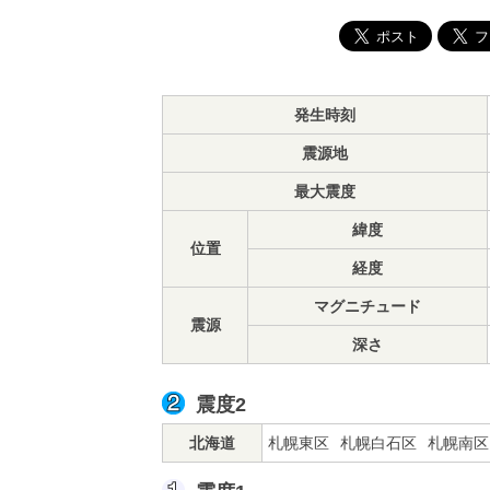
発生時刻
震源地
最大震度
緯度
位置
経度
マグニチュード
震源
深さ
震度2
北海道
札幌東区
札幌白石区
札幌南区