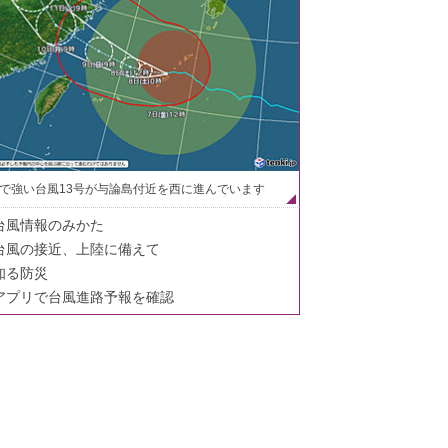
で強い台風13号が与論島付近を西に進んでいます
台風情報のみかた
台風の接近、上陸に備えて
知る防災
アプリで台風進路予報を確認