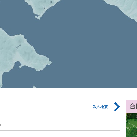
台
次の地震
。