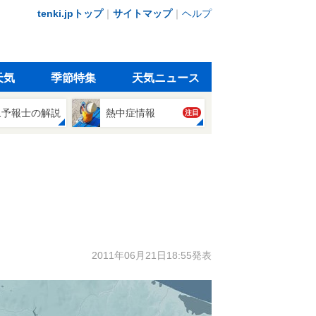
tenki.jpトップ
｜
サイトマップ
｜
ヘルプ
天気
季節特集
天気ニュース
象予報士の解説
熱中症情報
注目
2011年06月21日18:55発表