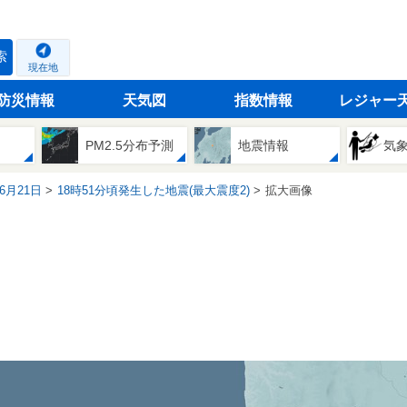
索
現在地
防災情報
天気図
指数情報
レジャー
PM2.5分布予測
地震情報
気
06月21日
18時51分頃発生した地震(最大震度2)
拡大画像