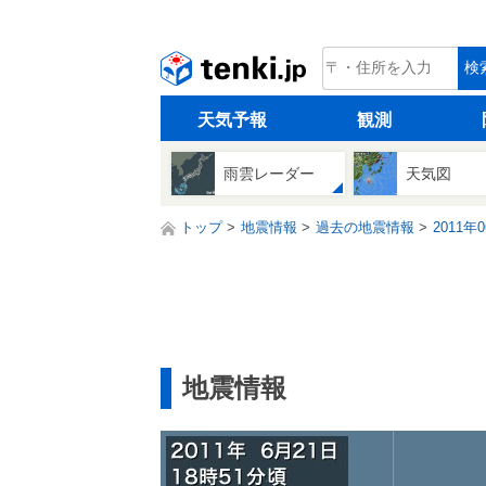
tenki.jp
検
天気予報
観測
雨雲レーダー
天気図
トップ
地震情報
過去の地震情報
2011年
地震情報