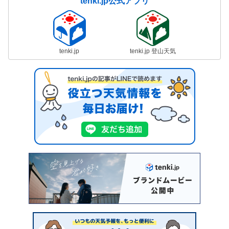
tenki.jp公式アプリ
tenki.jp
tenki.jp 登山天気