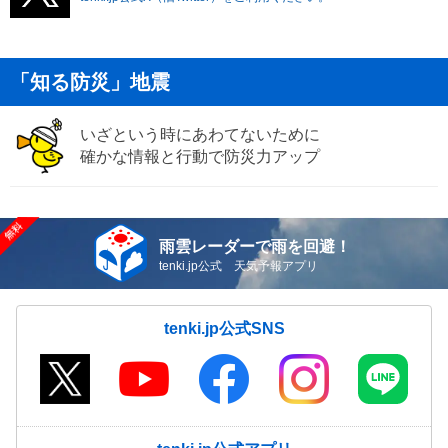
「知る防災」地震
いざという時にあわてないために
確かな情報と行動で防災力アップ
雨雲レーダーで雨を回避！
tenki.jp公式 天気予報アプリ
tenki.jp公式SNS