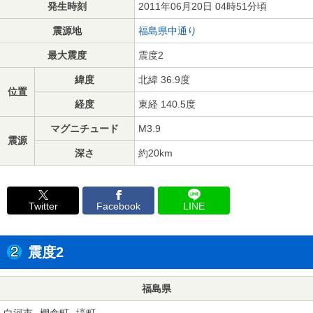
発生時刻
2011年06月20日 04時51分頃
震源地
福島県中通り
最大震度
震度2
緯度
北緯 36.9度
位置
経度
東経 140.5度
マグニチュード
M3.9
震源
深さ
約20km
Twitter
Facebook
LINE
震度2
福島県
白河市
棚倉町
塙町