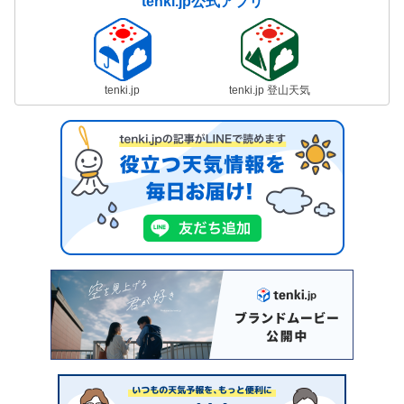
tenki.jp公式アプリ
tenki.jp
tenki.jp 登山天気