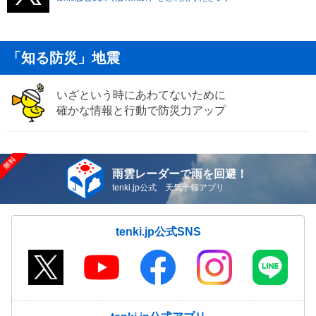
「知る防災」地震
いざという時にあわてないために
確かな情報と行動で防災力アップ
雨雲レーダーで雨を回避！
tenki.jp公式 天気予報アプリ
tenki.jp公式SNS