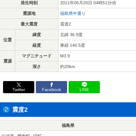
発生時刻
2011年06月20日 04時51分頃
震源地
福島県中通り
最大震度
震度2
緯度
北緯 36.9度
位置
経度
東経 140.5度
マグニチュード
M3.9
震源
深さ
約20km
Twitter
Facebook
LINE
震度2
福島県
白河市
棚倉町
塙町