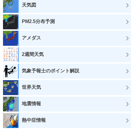
天気図
PM2.5分布予測
アメダス
2週間天気
気象予報士のポイント解説
世界天気
地震情報
熱中症情報