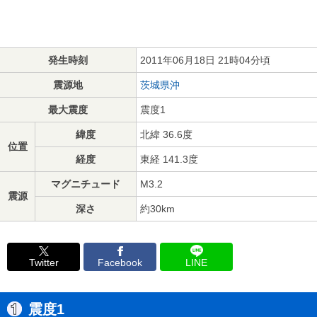
発生時刻
2011年06月18日 21時04分頃
震源地
茨城県沖
最大震度
震度1
緯度
北緯 36.6度
位置
経度
東経 141.3度
マグニチュード
M3.2
震源
深さ
約30km
Twitter
Facebook
LINE
震度1