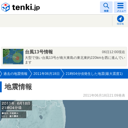
tenki.jp
検索
メニュー
現在地
台風13号情報
06日12:00現在
大型で強い台風13号が南大東島の東北東約220kmを西に進んでい
ます
過去の地震情報
2011年06月18日
21時04分頃発生した地震(最大震度1)
地震情報
2011年06月18日21:09発表