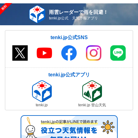
雨雲レーダーで雨を回避！
tenki.jp公式 天気予報アプリ
tenki.jp公式SNS
tenki.jp公式アプリ
tenki.jp
tenki.jp 登山天気