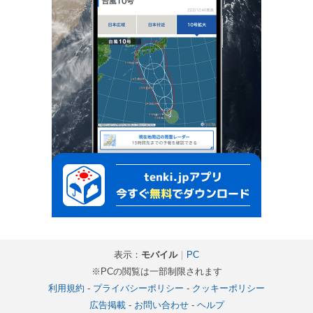
表示：
モバイル
｜
PC
※PCの閲覧は一部制限されます
利用規約
-
プライバシーポリシー
-
クッキーポリシー
広告掲載
-
お問い合わせ
-
ヘルプ